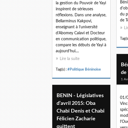
Béni
la gestion du Pouvoir de Yayi
d'ob
inspirent de sérieuses
du p
réflexions. Dans une analyse,
de T
Bellarminus Kakpovi,
enseignant à l’université
Li
d’Abomey Calavi et Docteur
Tag(s
en communication politique,
compare les débuts de Yayi à
aujourd’hui....
Lire la suite
Bén
Tag(s) :
#Politique Béninoise
de 
1 Av
BENIN - Législatives
01/0
d’avril 2015: Oba
Vin
spéc
Chabi Denis et Chabi
modè
Félicien Zacharie
l'Ou
quittent
versa