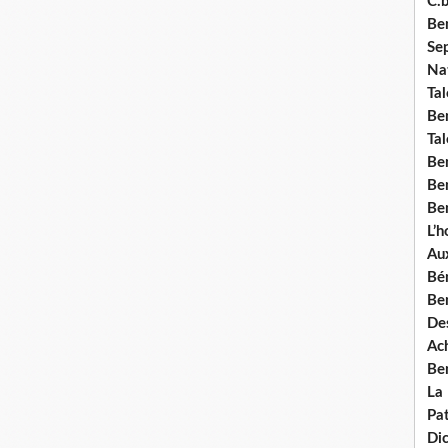
C.b
Ben
Se
Nat
Tal
Ben
Tal
Be
Ben
Ben
L’
Aux
Bé
Ben
Des
Ach
Ben
La
Pat
Di