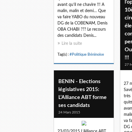
l’o
avant qu’il ne chavire !!! A
10
malin, malin et demi… Que
va faire YABO du nouveau
cir
DG de la COBENAM, Denis
éle
OBA CHABI ??? Le recours
co
des candidats Denis...
per
Lire la suite
Ouè
Tag(s) :
#Politique Béninoise
!!!
27 M
BENIN - Elections
27 m
législatives 2015:
Savè
très
L’Alliance ABT forme
quit
ses candidats
avan
24 Mars 2015
mali
va f
DG 
23/03/2015 L’Alliance ABT