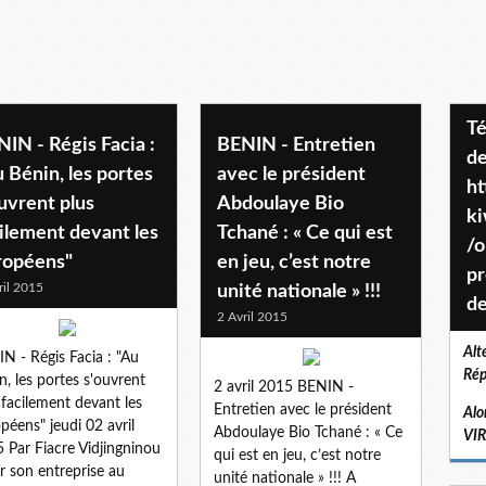
Téléchargez le projet de société
IN - Régis Facia :
BENIN - Entretien
de
 Bénin, les portes
avec le président
ht
uvrent plus
Abdoulaye Bio
k
ilement devant les
Tchané : « Ce qui est
/o
ropéens"
en jeu, c’est notre
pr
ril 2015
unité nationale » !!!
de
2 Avril 2015
Alt
N - Régis Facia : "Au
Rép
n, les portes s'ouvrent
2 avril 2015 BENIN -
 facilement devant les
Entretien avec le président
Alo
péens" jeudi 02 avril
Abdoulaye Bio Tchané : « Ce
VI
 Par Fiacre Vidjingninou
qui est en jeu, c’est notre
r son entreprise au
unité nationale » !!! A