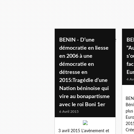
politique beninoise
BENIN - D’une
BEN
démocratie en liesse
"Au
en 2006 à une
s'o
démocratie en
fac
détresse en
Eu
4 Av
2015:Tragédie d’une
Nation béninoise qui
vire au bonapartisme
BENI
avec le roi Boni 1er
Béni
plus
6 Avril 2015
Euro
2015
Crée
3 avril 2015 L’avènement et