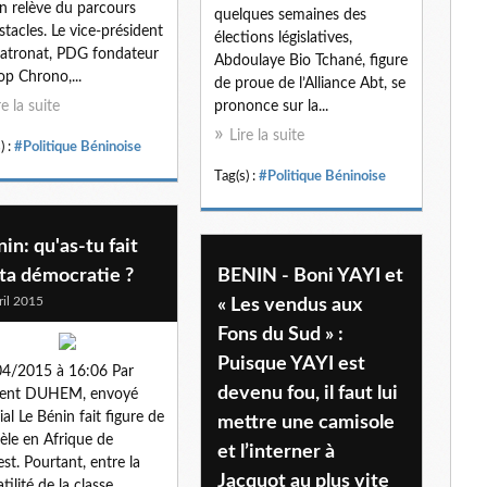
n relève du parcours
quelques semaines des
stacles. Le vice-président
élections législatives,
atronat, PDG fondateur
Abdoulaye Bio Tchané, figure
op Chrono,...
de proue de l’Alliance Abt, se
re la suite
prononce sur la...
Lire la suite
) :
#Politique Béninoise
Tag(s) :
#Politique Béninoise
in: qu'as-tu fait
ta démocratie ?
BENIN - Boni YAYI et
ril 2015
« Les vendus aux
Fons du Sud » :
Puisque YAYI est
4/2015 à 16:06 Par
devenu fou, il faut lui
cent DUHEM, envoyé
ial Le Bénin fait figure de
mettre une camisole
le en Afrique de
et l’interner à
est. Pourtant, entre la
Jacquot au plus vite
tilité de la classe