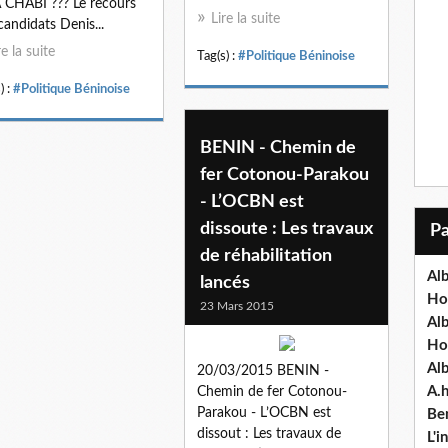
CHABI ??? Le recours
Lire la suite
candidats Denis...
re la suite
Tag(s) :
#Politique Béninoise
) :
#Politique Béninoise
BENIN - Chemin de
fer Cotonou-Parakou
- L’OCBN est
dissoute : Les travaux
de réhabilitation
Alb
lancés
Ho
23 Mars 2015
Al
Ho
Al
20/03/2015 BENIN -
A.
Chemin de fer Cotonou-
Parakou - L’OCBN est
Ben
dissout : Les travaux de
L'