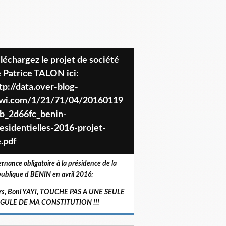
 Patrice TALON ici:
tp://data.over-blog-
iwi.com/1/21/71/04/20160119
b_2d66fc_benin-
esidentielles-2016-projet-
.pdf
ernance obligatoire à la présidence de la
ublique d BENIN en avril 2016:
rs, Boni YAYI, TOUCHE PAS A UNE SEULE
RGULE DE MA CONSTITUTION !!!