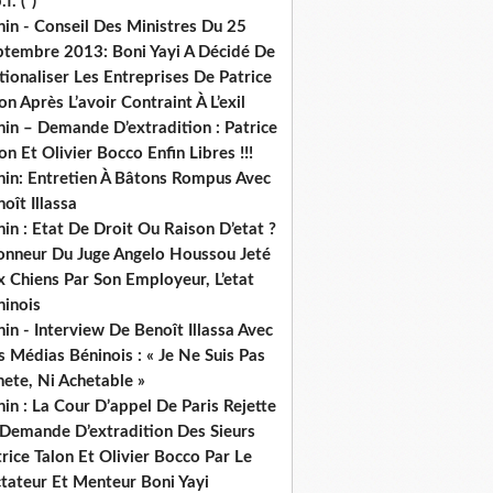
.f. (*)
in - Conseil Des Ministres Du 25
ptembre 2013: Boni Yayi A Décidé De
ionaliser Les Entreprises De Patrice
on Après L’avoir Contraint À L’exil
in – Demande D’extradition : Patrice
on Et Olivier Bocco Enfin Libres !!!
nin: Entretien À Bâtons Rompus Avec
oît Illassa
in : Etat De Droit Ou Raison D’etat ?
honneur Du Juge Angelo Houssou Jeté
 Chiens Par Son Employeur, L’etat
ninois
in - Interview De Benoît Illassa Avec
 Médias Béninois : « Je Ne Suis Pas
ete, Ni Achetable »
in : La Cour D’appel De Paris Rejette
 Demande D’extradition Des Sieurs
rice Talon Et Olivier Bocco Par Le
ctateur Et Menteur Boni Yayi