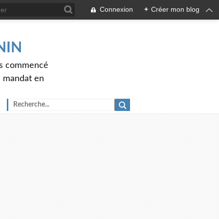
Connexion
+
Créer mon blog
ENIN
ons commencé
nd mandat en