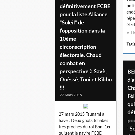
définitivement FCBE
poli
endé
pour la liste Alliance
répé
"Soleil" de
élect
l’opposition dans la
Li
10ème
Tag(s
circonscription
électorale. Chaud
combat en
perspective à Savè,
BEN
Ouèssè, Toui et Kilibo
d’a
!!!
Ch
27 Mars 2015
Fél
qui
dé
27 mars 2015 Tsunami à
pou
Savè : Deux griots tchabès
très proches du roi Boni 1er
"So
quittent le navire FCBE