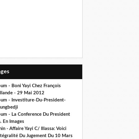
Pages
um - Boni Yayi Chez François
llande - 29 Mai 2012
bum - Investiture-Du-President-
ungbedji
bum - La Conference Du President
h. En Images
in - Affaire Yayi C/ Illassa: Voici
intégralité Du Jugement Du 10 Mars