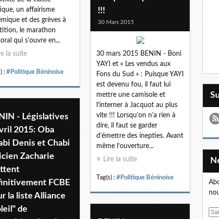
tique, un affairisme
!!!
mique et des grèves à
30 Mars 2015
tition, le marathon
oral qui s'ouvre en...
re la suite
30 mars 2015 BENIN - Boni
YAYI et « Les vendus aux
) :
#Politique Béninoise
Fons du Sud » : Puisque YAYI
est devenu fou, il faut lui
S
mettre une camisole et
l’interner à Jacquot au plus
vite !!! Lorsqu’on n’a rien à
IN - Législatives
dire, il faut se garder
vril 2015: Oba
d’émettre des inepties. Avant
abi Denis et Chabi
même l’ouverture...
icien Zacharie
Lire la suite
ttent
Tag(s) :
#Politique Béninoise
finitivement FCBE
Abo
nou
r la liste Alliance
leil" de
E