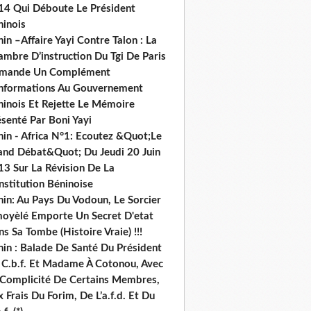
14 Qui Déboute Le Président
ninois
in –Affaire Yayi Contre Talon : La
ambre D’instruction Du Tgi De Paris
mande Un Complément
informations Au Gouvernement
ninois Et Rejette Le Mémoire
senté Par Boni Yayi
nin - Africa N°1: Ecoutez &Quot;Le
and Débat&Quot; Du Jeudi 20 Juin
13 Sur La Révision De La
nstitution Béninoise
nin: Au Pays Du Vodoun, Le Sorcier
oyèlé Emporte Un Secret D'etat
s Sa Tombe (Histoire Vraie) !!!
nin : Balade De Santé Du Président
 C.b.f. Et Madame À Cotonou, Avec
 Complicité De Certains Membres,
 Frais Du Forim, De L’a.f.d. Et Du