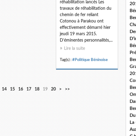
réhabilitation lancés Les
20
travaux de réhabilitation du
Bé
chemin de fer reliant
Ben
Cotonou à Parakou ont
Ch
effectivement démarré hier
De
jeudi 19 mars 2015.
D’
D’éminentes personnalités,...
Bé
Lire la suite
Pré
Be
Tag(s) :
#Politique Béninoise
Gr
20
Co
Be
3
4
5
6
7
8
9
1
2
3
14
15
16
17
18
19
20
>
>>
Om
0
0
0
0
0
0
0
0
0
0
Dan
0
0
0
Be
Du
La
Aux