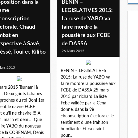
pposition dans la
BENIN –
m
a
ème
LEGISLATIVES 2015:
i
conscription
La ruse de YABO va
l
ctorale. Chaud
faire mordre la
mbat en
poussière aux FCBE
spective à Savè,
de DASSA
26 Mars 2015
ssè, Toui et Kilibo
ars 2015
BENIN – LEGISLATIVES
2015: La ruse de YABO va
faire mordre la poussière aux
ars 2015 Tsunami à
FCBE de DASSA 25 mars
 : Deux griots tchabès
2015 par richard La liste
 proches du roi Boni 1er
Fcbe validée par la Cena
tent le navire FCBE
donne, dans la 9è
t qu’il ne chavire !!! A
circonscription électorale, le
n, malin et demi… Que
sentiment d’une trahison
aire YABO du nouveau
humiliante. Et ça craint
de la COBENAM, Denis
pour...