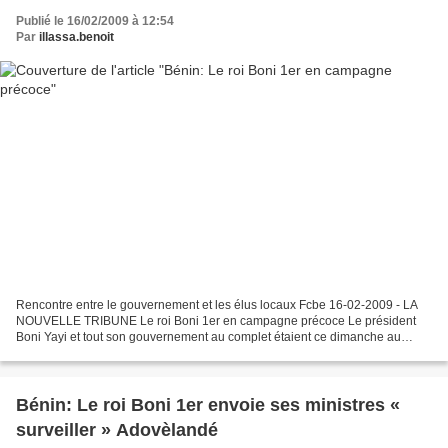
Publié le 16/02/2009 à 12:54
Par
illassa.benoit
Rencontre entre le gouvernement et les élus locaux Fcbe 16-02-2009 - LA
NOUVELLE TRIBUNE Le roi Boni 1er en campagne précoce Le président
Boni Yayi et tout son gouvernement au complet étaient ce dimanche au
palais des congrès de Cotonou où ils ont rencontré...
Bénin: Le roi Boni 1er envoie ses ministres «
surveiller » Adovèlandé