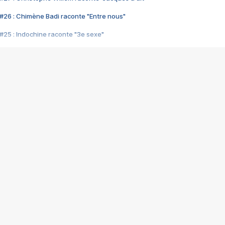
#26 : Chimène Badi raconte "Entre nous"
#25 : Indochine raconte "3e sexe"
#24 : Zaho raconte "C'est chelou"
#23 : Patrick Bruel raconte "Au café des délices"
#22 : Kyo raconte "Le chemin"
#21 : Nolwenn Leroy raconte "Cassé"
#20 : Patrick Hernandez raconte "Born to be alive"
#19 : Lorie raconte "Près de moi"
#18 : Michael Jones raconte "A nos actes manqués" (avec Jean-Jacque
#17 : Khaled raconte "Aïcha"
#16 : Corneille raconte "Parce qu'on vient de loin"
#15 : Indochine raconte "L'aventurier"