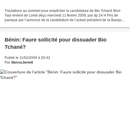
Tractations au sommet pour empêcher la candidature de Bio Tchané Boni
Yayi revient de Lomé déçu mercredi 11 février 2009, par dp 24 H Pris de
panique par l’annonce de la candidature de l’actuel président de la Banque
ouest africaine de développement (Boad),...
Bénin: Faure sollicité pour dissuader Bio
Tchané?
Publié le 11/02/2009 à 20:42
Par
illassa.benoit