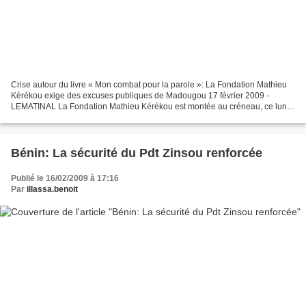
Crise autour du livre « Mon combat pour la parole »: La Fondation Mathieu
Kérékou exige des excuses publiques de Madougou 17 février 2009 -
LEMATINAL La Fondation Mathieu Kérékou est montée au créneau, ce lundi
16 février 2009 pour dénoncer les « contre-vérités...
Bénin: La sécurité du Pdt Zinsou renforcée
Publié le 16/02/2009 à 17:16
Par
illassa.benoit