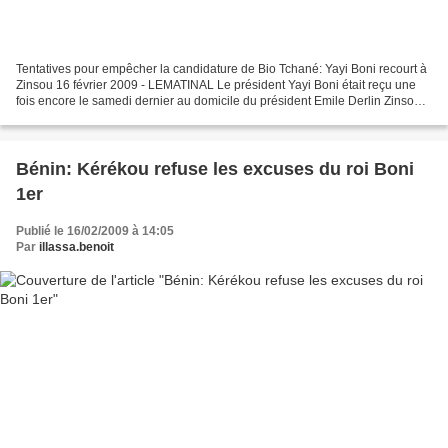
Tentatives pour empêcher la candidature de Bio Tchané: Yayi Boni recourt à
Zinsou 16 février 2009 - LEMATINAL Le président Yayi Boni était reçu une
fois encore le samedi dernier au domicile du président Emile Derlin Zinsou.
Si rien n’a filtré de façon...
Bénin: Kérékou refuse les excuses du roi Boni
1er
Publié le 16/02/2009 à 14:05
Par
illassa.benoit