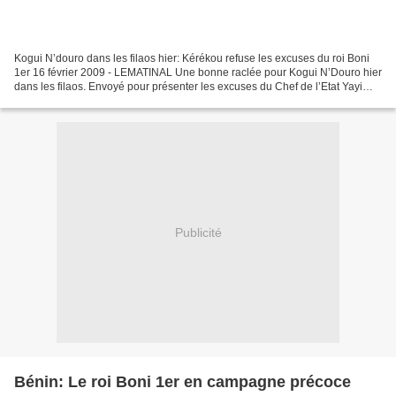
Kogui N’douro dans les filaos hier: Kérékou refuse les excuses du roi Boni
1er 16 février 2009 - LEMATINAL Une bonne raclée pour Kogui N’Douro hier
dans les filaos. Envoyé pour présenter les excuses du Chef de l’Etat Yayi
Boni à l’ancien président Mathieu...
Publicité
Bénin: Le roi Boni 1er en campagne précoce