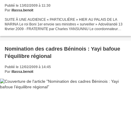
Publié le 13/02/2009 à 11:30
Par
illassa.benoit
SUITE À UNE AUDIENCE « PARTICULIÈRE » HIER AU PALAIS DE LA
MARINA Le roi Boni 1er envoie ses ministres « surveiller » Adovèlandé 13
février 2009 - FRATERNITE par Charles YANSUNNU Le coordonnateur
national du Millénium challenge account (Mca), Simon Adovèlandé...
Nomination des cadres Béninois : Yayi bafoue
l’équilibre régional
Publié le 12/02/2009 à 14:45
Par
illassa.benoit