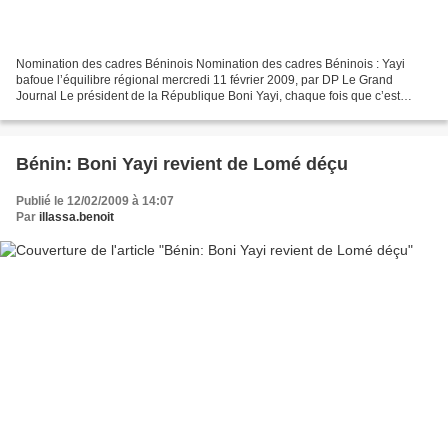
Nomination des cadres Béninois Nomination des cadres Béninois : Yayi
bafoue l’équilibre régional mercredi 11 février 2009, par DP Le Grand
Journal Le président de la République Boni Yayi, chaque fois que c’est
possible, ne manque d’exprimer son souci...
Bénin: Boni Yayi revient de Lomé déçu
Publié le 12/02/2009 à 14:07
Par
illassa.benoit