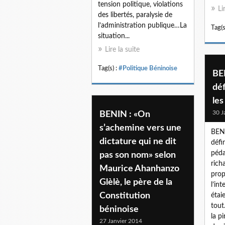
tension politique, violations
Li
des libertés, paralysie de
l’administration publique…La
Tag(s
situation...
Lire la suite
Tag(s) :
#Politique Béninoise
BEN
dé
les
30 J
BENIN : «On
s’achemine vers une
BENI
dictature qui ne dit
défi
péda
pas son nom» selon
rich
Maurice Ahanhanzo
prop
Glèlè, le père de la
l’in
Constitution
étai
tout
béninoise
la p
27 Janvier 2014