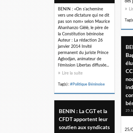
des 
BENIN : «On s’achemine
Li
vers une dictature qui ne dit
Tag(s
pas son nom» selon Maurice
Ahanhanzo Glèlè, le père de
la Constitution béninoise
Auteur : La rédaction 26
janvier 2014 Invité
BE
permanent du juriste Prince
Ba
Agbodjan, animateur de
élu
l’émission Libertas diffusée...
CC
Lire la suite
nou
Tag(s) :
#Politique Béninoise
ind
co
bén
25 J
BENIN : La CGT et la
CFDT apportent leur
soutien aux syndicats
25/