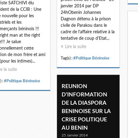
m
iste SATCHIVI élu
janvier 2014 par DP
a
ident de la CCIB : Une
24hObenin Johannes
i
 nouvelle pour les
Dagnon détenu à la prison
l
triels et les
civile de Parakou dans le
erçants béninois !!!
cadre de l’affaire relative à la
right man at the right
tentative de coup d’Etat...
e!!! Je salue
Lire la suite
onnellement cette
tion de mon frère et ami
Tag(s) :
#Politique Béninoise
(pour les intimes)...
re la suite
) :
#Politique Béninoise
REUNION
D’INFORMATION
DE LA DIASPORA
BENINOISE SUR LA
CRISE POLITIQUE
AU BENIN
25 Janvier 2014