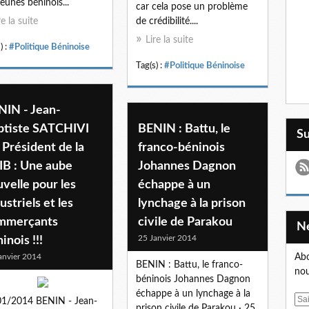
jeunes béninois...
car cela pose un problème
re la suite
de crédibilité....
Lire la suite
) :
#Politique Béninoise
Tag(s) :
#Politique Béninoise
NIN - Jean-
ptiste SATCHIVI
BENIN : Battu, le
S
 Président de la
franco-béninois
IB : Une aube
Johannes Dagnon
velle pour les
échappe à un
ustriels et les
lynchage à la prison
mmerçants
civile de Parakou
25 Janvier 2014
inois !!!
anvier 2014
Abo
BENIN : Battu, le franco-
nou
béninois Johannes Dagnon
échappe à un lynchage à la
E
01/2014 BENIN - Jean-
prison civile de Parakou · 25