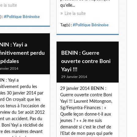
re la suite
qu’elle...
Lire la suite
) :
#Politique Béninoise
Tag(s) :
#Politique Béninoise
IN : Yayi a
finitivement perdu
BENIN : Guerre
 pédales
ouverte contre Boni
anvier 2014
Yayi !!!
29 Janvier 2014
N : Yayi a
nitivement perdu les
29 janvier 2014 BENIN :
les 30 janvier 2014 par
Guerre ouverte contre Boni
ard On croyait que les
Yayi !!! Laurent Mètongnon,
os tenus à l’occasion de
Sg/Fesyntra-Finances : «
terview du 1er août 2012
Quelle leçon donne-t-il aux
ent un accident. Pas du
jeunes ? » « Je me suis
. Boni Yayi a récidivé de
demandé si c’est le chef de
ire des manières devant
l’Etat de mon pays qui parle