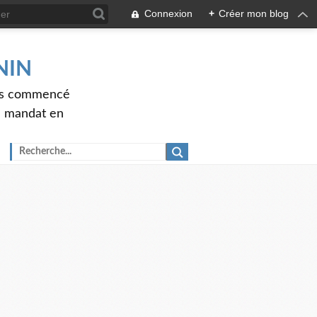
Connexion
+
Créer mon blog
ENIN
ons commencé
nd mandat en