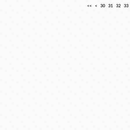
1
2
<<
<
30
31
32
33
0
0