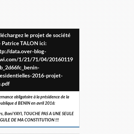
 Patrice TALON ici:
tp://data.over-blog-
iwi.com/1/21/71/04/20160119
b_2d66fc_benin-
esidentielles-2016-projet-
.pdf
ernance obligatoire à la présidence de la
ublique d BENIN en avril 2016:
rs, Boni YAYI, TOUCHE PAS A UNE SEULE
RGULE DE MA CONSTITUTION !!!