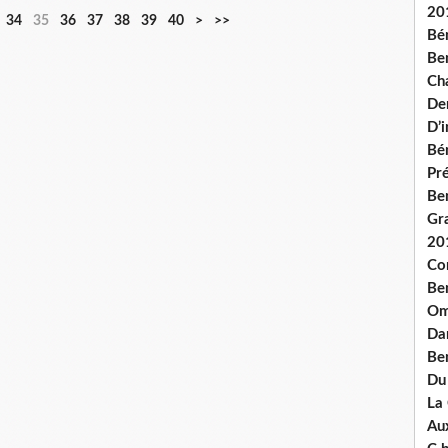
20
5
6
7
8
9
1
2
3
34
35
36
37
38
39
40
>
>>
Bé
0
0
0
0
0
0
0
0
Ben
0
0
0
Ch
De
D’
Bé
Pré
Be
Gr
20
Co
Be
Om
Dan
Be
Du
La
Aux