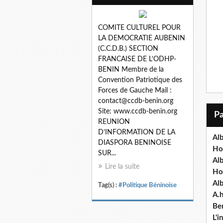
COMITE CULTUREL POUR
LA DEMOCRATIE AUBENIN
(C.C.D.B.) SECTION
FRANCAISE DE L’ODHP-
BENIN Membre de la
Convention Patriotique des
Forces de Gauche Mail :
contact@ccdb-benin.org
Site: www.ccdb-benin.org
REUNION
D’INFORMATION DE LA
Alb
DIASPORA BENINOISE
Ho
SUR...
Al
Lire la suite
Ho
Al
Tag(s) :
#Politique Béninoise
A.
Ben
L'