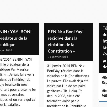
Téléchargez le projet de société
NIN : YAYI BONI,
BENIN: « Boni Yayi
de
prédateur de la
récidive dans la
ht
publique
violation de la
k
vrier 2014
Constitution »
/o
31 Janvier 2014
02/2014 BENIN : YAYI
pr
, le prédateur de la
31 janvier 2014 BENIN: «
de
blique Par Maurice
Boni Yayi récidive dans la
I « …Je vais faire venir
violation de la Constitution »
Alt
miens de l’intérieur du
La pauvre. Elle avait déjà été
Rép
, je ferai sortir mes
violée par l’un de ses pairs
orters pour croiser le fer
Alo
géniteurs ( Th. Holo). Et
 mes adversaires
VI
depuis 2006, elle a été
tiques, et on verra qui va
tellement violée par le
r la bataille...
président de la République