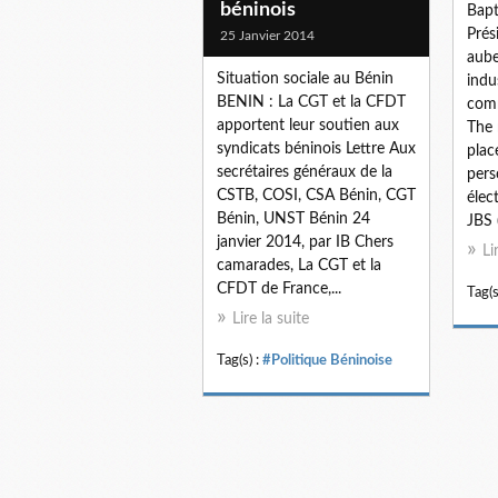
béninois
Bapt
Prés
25 Janvier 2014
aube
Situation sociale au Bénin
indus
BENIN : La CGT et la CFDT
comm
apportent leur soutien aux
The 
syndicats béninois Lettre Aux
plac
secrétaires généraux de la
pers
CSTB, COSI, CSA Bénin, CGT
élec
Bénin, UNST Bénin 24
JBS 
janvier 2014, par IB Chers
Li
camarades, La CGT et la
CFDT de France,...
Tag(s
Lire la suite
Tag(s) :
#Politique Béninoise