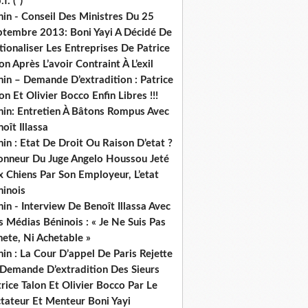
.f. (*)
in - Conseil Des Ministres Du 25
ptembre 2013: Boni Yayi A Décidé De
ionaliser Les Entreprises De Patrice
on Après L’avoir Contraint À L’exil
in – Demande D’extradition : Patrice
on Et Olivier Bocco Enfin Libres !!!
nin: Entretien À Bâtons Rompus Avec
oît Illassa
in : Etat De Droit Ou Raison D’etat ?
honneur Du Juge Angelo Houssou Jeté
 Chiens Par Son Employeur, L’etat
ninois
in - Interview De Benoît Illassa Avec
 Médias Béninois : « Je Ne Suis Pas
ete, Ni Achetable »
in : La Cour D’appel De Paris Rejette
 Demande D’extradition Des Sieurs
rice Talon Et Olivier Bocco Par Le
ctateur Et Menteur Boni Yayi