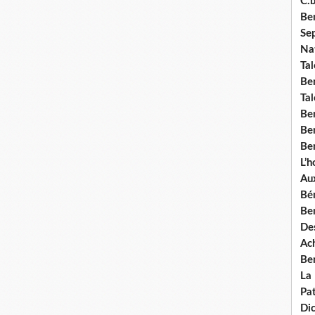
C.b
Ben
Se
Nat
Tal
Ben
Tal
Be
Ben
Ben
L’
Aux
Bé
Ben
Des
Ach
Ben
La
Pat
Di