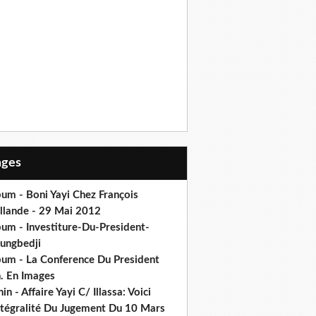
Pages
um - Boni Yayi Chez François
llande - 29 Mai 2012
bum - Investiture-Du-President-
ungbedji
bum - La Conference Du President
h. En Images
in - Affaire Yayi C/ Illassa: Voici
intégralité Du Jugement Du 10 Mars