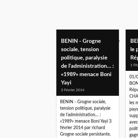
politique beninoise
BENIN - Grogne
BE
sociale, tension
le 
politique, paralysie
Ré
1 Fé
de l’administration… :
«1989» menace Boni
01/
Yayi
BONI
Répu
3 Février 2014
CHAB
BENIN - Grogne sociale,
les 
tension politique, paralysie
pays
de l’administration… :
supp
«1989» menace Boni Yayi 3
avec
février 2014 par richard
poli
Grogne sociale persistante,
gagne