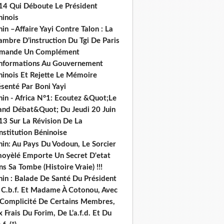
14 Qui Déboute Le Président
ninois
in –Affaire Yayi Contre Talon : La
ambre D’instruction Du Tgi De Paris
mande Un Complément
informations Au Gouvernement
ninois Et Rejette Le Mémoire
senté Par Boni Yayi
nin - Africa N°1: Ecoutez &Quot;Le
and Débat&Quot; Du Jeudi 20 Juin
13 Sur La Révision De La
nstitution Béninoise
nin: Au Pays Du Vodoun, Le Sorcier
oyèlé Emporte Un Secret D'etat
s Sa Tombe (Histoire Vraie) !!!
nin : Balade De Santé Du Président
 C.b.f. Et Madame À Cotonou, Avec
 Complicité De Certains Membres,
 Frais Du Forim, De L’a.f.d. Et Du