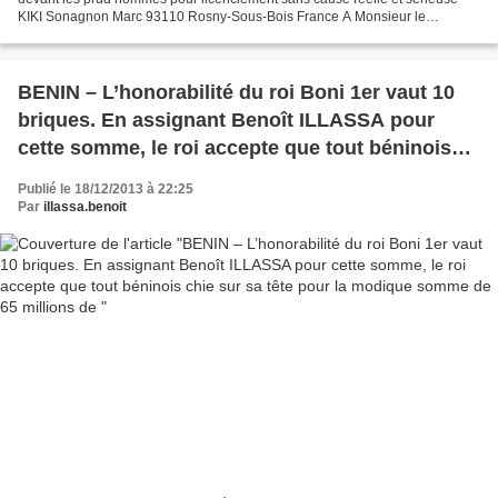
KIKI Sonagnon Marc 93110 Rosny-Sous-Bois France A Monsieur le
Directeur de Publication de la Nouvelle Tribune Objet:...
BENIN – L’honorabilité du roi Boni 1er vaut 10
briques. En assignant Benoît ILLASSA pour
cette somme, le roi accepte que tout béninois
chie sur sa tête pour la modique somme de 65
Publié le 18/12/2013 à 22:25
millions de
Par
illassa.benoit