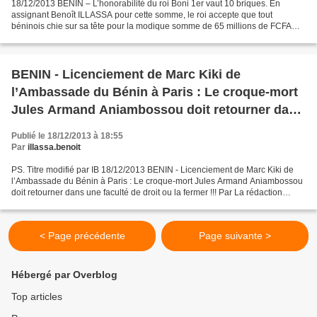
18/12/2013 BENIN – L’honorabilité du roi Boni 1er vaut 10 briques. En
assignant Benoît ILLASSA pour cette somme, le roi accepte que tout
béninois chie sur sa tête pour la modique somme de 65 millions de FCFA
Par Benoît ILLASSA « L’Univers est lutte et...
BENIN - Licenciement de Marc Kiki de
l’Ambassade du Bénin à Paris : Le croque-mort
Jules Armand Aniambossou doit retourner dans
une faculté de droit ou la fermer !!!
Publié le 18/12/2013 à 18:55
Par
illassa.benoit
PS. Titre modifié par IB 18/12/2013 BENIN - Licenciement de Marc Kiki de
l’Ambassade du Bénin à Paris : Le croque-mort Jules Armand Aniambossou
doit retourner dans une faculté de droit ou la fermer !!! Par La rédaction
L’affaire du licenciement de Marc...
< Page précédente
Page suivante >
Hébergé par Overblog
Top articles