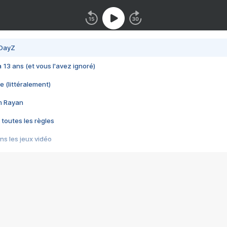
 DayZ
 a 13 ans (et vous l'avez ignoré)
e (littéralement)
im Rayan
 toutes les règles
s les jeux vidéo
us choquant de Rockstar ? - Le scandale BULLY
e plus moche de Steam
du RÊVE tourne au CAUCHEMAR
pendant 8 heures