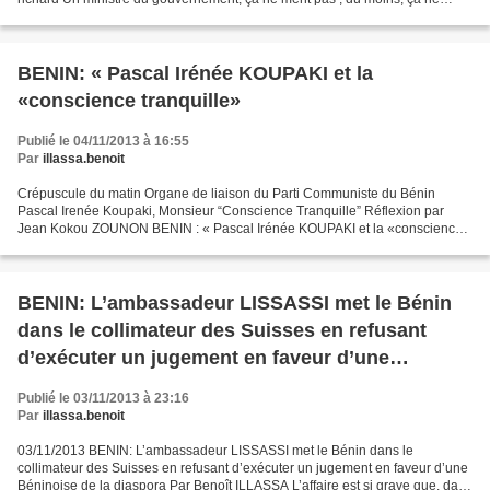
devrait pas mentir. Mais avec la sortie médiatique...
BENIN: « Pascal Irénée KOUPAKI et la
«conscience tranquille»
Publié le 04/11/2013 à 16:55
Par
illassa.benoit
Crépuscule du matin Organe de liaison du Parti Communiste du Bénin
Pascal Irenée Koupaki, Monsieur “Conscience Tranquille” Réflexion par
Jean Kokou ZOUNON BENIN : « Pascal Irénée KOUPAKI et la «conscience
tranquille» L’un des traits sans doute importants...
BENIN: L’ambassadeur LISSASSI met le Bénin
dans le collimateur des Suisses en refusant
d’exécuter un jugement en faveur d’une
Béninoise de la diaspora
Publié le 03/11/2013 à 23:16
Par
illassa.benoit
03/11/2013 BENIN: L’ambassadeur LISSASSI met le Bénin dans le
collimateur des Suisses en refusant d’exécuter un jugement en faveur d’une
Béninoise de la diaspora Par Benoît ILLASSA L’affaire est si grave que, dans