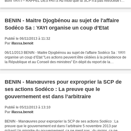
Boni YAYI I – RAPPEL DES FAITS Au motif que la SCP n'a pas rétrocédé les
17,5% d'actions SODECO à travers la...
BENIN - Maitre Djogbénou au sujet de l'affaire
Sodéco Sa : YAYI organise un coup d’Etat
Publié le 06/11/2013 à 11:32
Par
illassa.benoit
06/11/2013 BENIN - Maitre Djogbénou au sujet de l'affaire Sodéco Sa : YAYI
organise un coup d’Etat "Les actions peuvent être cédées à la présidence de
la République et au Conseil des ministres" En dépit du report de la
conférence de presse des conseils...
BENIN - Manœuvres pour exproprier la SCP de
ses actions Sodéco : La preuve que le
gouvernement est dans l’arbitraire
Publié le 05/11/2013 à 13:10
Par
illassa.benoit
BENIN - Manœuvres pour exproprier la SCP de ses actions Sodéco : La
preuve que le gouvernement est dans l’arbitraire 5 novembre 2013 par
richard Un ministre du gouvernement, ça ne ment pas ; du moins, ça ne