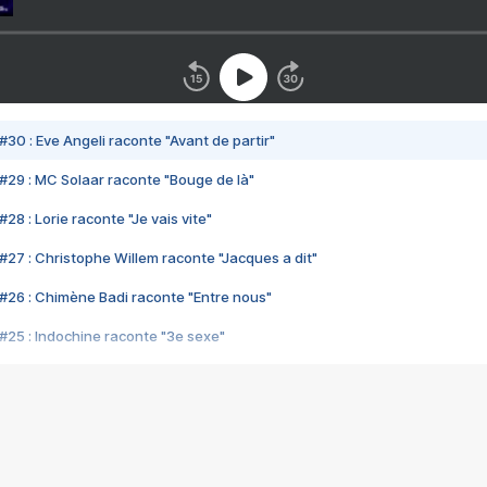
#30 : Eve Angeli raconte "Avant de partir"
#29 : MC Solaar raconte "Bouge de là"
28 : Lorie raconte "Je vais vite"
#27 : Christophe Willem raconte "Jacques a dit"
#26 : Chimène Badi raconte "Entre nous"
#25 : Indochine raconte "3e sexe"
#24 : Zaho raconte "C'est chelou"
#23 : Patrick Bruel raconte "Au café des délices"
#22 : Kyo raconte "Le chemin"