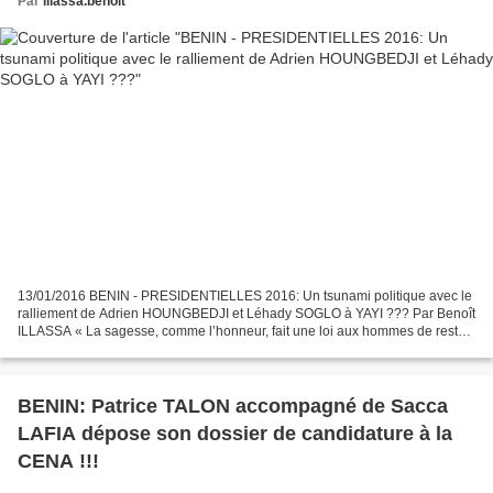
Par
illassa.benoit
13/01/2016 BENIN - PRESIDENTIELLES 2016: Un tsunami politique avec le
ralliement de Adrien HOUNGBEDJI et Léhady SOGLO à YAYI ??? Par Benoît
ILLASSA « La sagesse, comme l’honneur, fait une loi aux hommes de rester
debout et de ne pas abaisser leur idée...
BENIN: Patrice TALON accompagné de Sacca
LAFIA dépose son dossier de candidature à la
CENA !!!