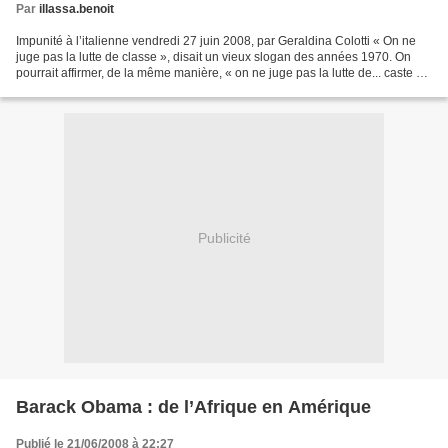
Par
illassa.benoit
Impunité à l’italienne vendredi 27 juin 2008, par Geraldina Colotti « On ne
juge pas la lutte de classe », disait un vieux slogan des années 1970. On
pourrait affirmer, de la même manière, « on ne juge pas la lutte de... caste »,
en observant les choix...
Publicité
Barack Obama : de l’Afrique en Amérique
Publié le 21/06/2008 à 22:27