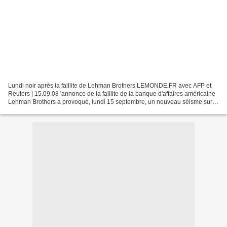
Lundi noir après la faillite de Lehman Brothers LEMONDE.FR avec AFP et
Reuters | 15.09.08 'annonce de la faillite de la banque d'affaires américaine
Lehman Brothers a provoqué, lundi 15 septembre, un nouveau séisme sur la
scène financière mondiale, certains...