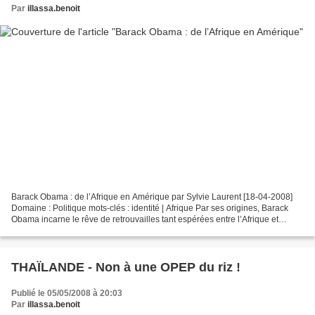
Par
illassa.benoit
Barack Obama : de l’Afrique en Amérique par Sylvie Laurent [18-04-2008]
Domaine : Politique mots-clés : identité | Afrique Par ses origines, Barack
Obama incarne le rêve de retrouvailles tant espérées entre l’Afrique et
l’Amérique noire. Mais le mythe...
THAÏLANDE - Non à une OPEP du riz !
Publié le 05/05/2008 à 20:03
Par
illassa.benoit