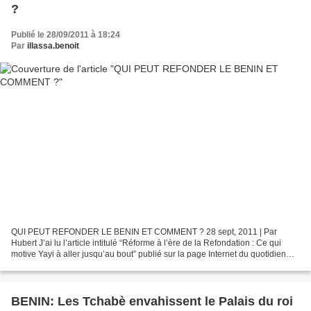
?
Publié le 28/09/2011 à 18:24
Par
illassa.benoit
QUI PEUT REFONDER LE BENIN ET COMMENT ? 28 sept, 2011 | Par
Hubert J’ai lu l’article intitulé “Réforme à l’ère de la Refondation : Ce qui
motive Yayi à aller jusqu’au bout” publié sur la page Internet du quotidien
“Le Matinal” en date du 20 Septembre...
BENIN: Les Tchabè envahissent le Palais du roi