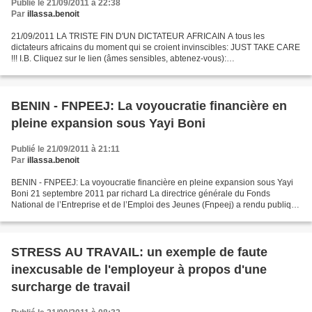
Publié le 21/09/2011 à 22:38
Par
illassa.benoit
21/09/2011 LA TRISTE FIN D'UN DICTATEUR AFRICAIN A tous les
dictateurs africains du moment qui se croient invinscibles: JUST TAKE CARE
!!! I.B. Cliquez sur le lien (âmes sensibles, abtenez-vous):
http://www.youtube.com/watch?
v=cS5Rccjtmi0&feature=related&oref=http%3A%2F%2Fwww.facebook.com
%2Fl.php%3Fu%3Dhttp%253A%252F%252Fwww.youtube.com%252Fwatc
h%253Fv%253DcS5Rccjtmi0%2526feature%253Drelated%26h%3DcAQDB
BENIN - FNPEEJ: La voyoucratie financière en
fHAwAQCmPS_BD6tVsaUZ9FnOm_sCmHochywMzd_dBQ&ytsession=Wyy
pleine expansion sous Yayi Boni
a5VqDVjgEvfYFYnpasS8mx4jFp05_WwOj6E9Uh_dzvNUhYFsUDU6T4d70x
GMTmAnju16ykmzneoxaDDWWmoHkgZ...
Publié le 21/09/2011 à 21:11
Par
illassa.benoit
BENIN - FNPEEJ: La voyoucratie financière en pleine expansion sous Yayi
Boni 21 septembre 2011 par richard La directrice générale du Fonds
National de l’Entreprise et de l’Emploi des Jeunes (Fnpeej) a rendu publique
la liste des débiteurs dans » ses »...
STRESS AU TRAVAIL: un exemple de faute
inexcusable de l'employeur à propos d'une
surcharge de travail