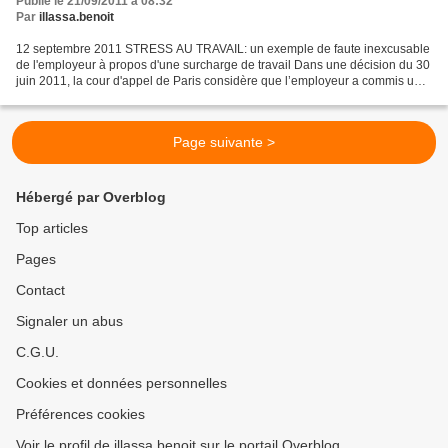
Publié le 21/09/2011 à 08:32
Par
illassa.benoit
12 septembre 2011 STRESS AU TRAVAIL: un exemple de faute inexcusable
de l'employeur à propos d'une surcharge de travail Dans une décision du 30
juin 2011, la cour d'appel de Paris considère que l’employeur a commis une
faute inexcusable suite à l'accident...
Page suivante >
Hébergé par Overblog
Top articles
Pages
Contact
Signaler un abus
C.G.U.
Cookies et données personnelles
Préférences cookies
Voir le profil de illassa.benoit sur le portail Overblog