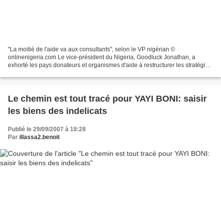
"La moitié de l'aide va aux consultants", selon le VP nigérian ©
onlinenigeria.com Le vice-président du Nigeria, Goodluck Jonathan, a
exhorté les pays donateurs et organismes d'aide à restructurer les stratégies
de gestion de leur aide afin de s'assurer...
Le chemin est tout tracé pour YAYI BONI: saisir
les biens des indelicats
Publié le 29/09/2007 à 18:28
Par
illassa2.benoit