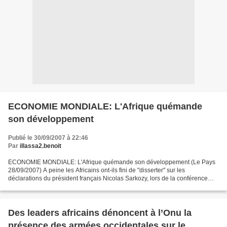
ECONOMIE MONDIALE: L'Afrique quémande
son développement
Publié le 30/09/2007 à 22:46
Par
illassa2.benoit
ECONOMIE MONDIALE: L'Afrique quémande son développement (Le Pays
28/09/2007) A peine les Africains ont-ils fini de "disserter" sur les
déclarations du président français Nicolas Sarkozy, lors de la conférence
qu'il a prononcée devant l'Université Cheick...
Des leaders africains dénoncent à l’Onu la
présence des armées occidentales sur le