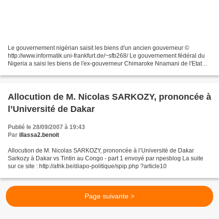
Le gouvernement nigérian saisit les biens d'un ancien gouverneur ©
http://www.informatik.uni-frankfurt.de/~sfb268/ Le gouvernement fédéral du
Nigeria a saisi les biens de l'ex-gouverneur Chimaroke Nnamani de l'Etat
d'Enugu, dans le Sud-Est du pays, suite...
Allocution de M. Nicolas SARKOZY, prononcée à
l’Université de Dakar
Publié le 28/09/2007 à 19:43
Par
illassa2.benoit
Allocution de M. Nicolas SARKOZY, prononcée à l’Université de Dakar
Sarkozy à Dakar vs Tintin au Congo - part 1 envoyé par npesblog La suite
sur ce site : http://afrik.be/diapo-politique/spip.php ?article10
Page suivante >