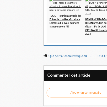
TOGO – Réunion annuelle des
Frères de Lumière africains à
BENIN – L’ UPAS-Fr
Lomé: Faut-il avoir peur des
BENIN prend un no
francs-maçons ???
départ : PV de L’A.G.
ORDINAIRE tenue le
2014
Que peut attendre l'Afrique du F M I de DSK ....?
Commenter cet article
Ajouter un commentaire