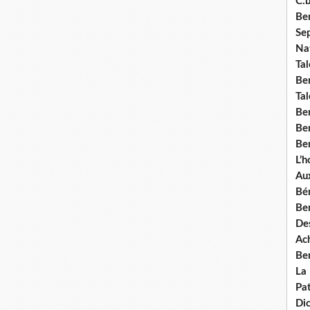
C.b
Ben
Se
Nat
Tal
Ben
Tal
Be
Ben
Ben
L’
Aux
Bé
Ben
Des
Ach
Ben
La
Pat
Di