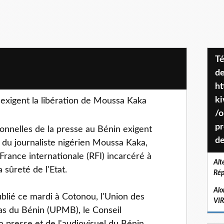
Téléchargez le projet de société
de
ht
k
s exigent la libération de Moussa Kaka
/o
pr
ionnelles de la presse au Bénin exigent
de
" du journaliste nigérien Moussa Kaka,
rance internationale (RFI) incarcéré à
Alt
 sûreté de l'Etat.
Rép
Alo
ié ce mardi à Cotonou, l'Union des
VI
as du Bénin (UPMB), le Conseil