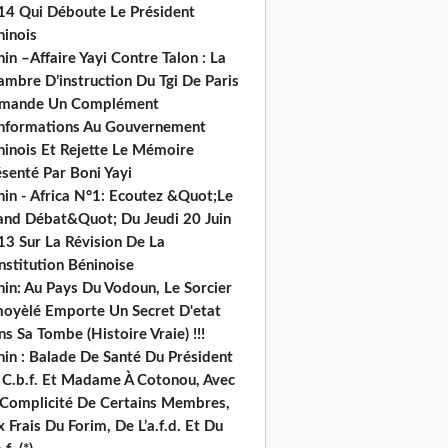
14 Qui Déboute Le Président
ninois
in –Affaire Yayi Contre Talon : La
ambre D’instruction Du Tgi De Paris
mande Un Complément
informations Au Gouvernement
ninois Et Rejette Le Mémoire
senté Par Boni Yayi
nin - Africa N°1: Ecoutez &Quot;Le
and Débat&Quot; Du Jeudi 20 Juin
13 Sur La Révision De La
nstitution Béninoise
nin: Au Pays Du Vodoun, Le Sorcier
oyèlé Emporte Un Secret D'etat
s Sa Tombe (Histoire Vraie) !!!
nin : Balade De Santé Du Président
 C.b.f. Et Madame À Cotonou, Avec
 Complicité De Certains Membres,
 Frais Du Forim, De L’a.f.d. Et Du