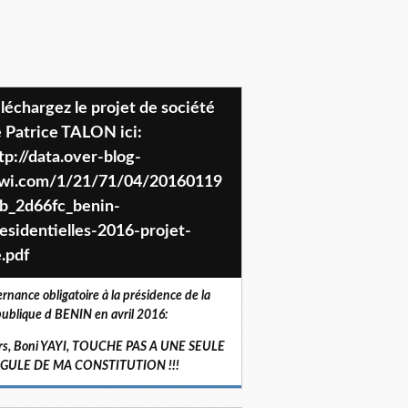
 Patrice TALON ici:
tp://data.over-blog-
iwi.com/1/21/71/04/20160119
b_2d66fc_benin-
esidentielles-2016-projet-
.pdf
ernance obligatoire à la présidence de la
ublique d BENIN en avril 2016:
rs, Boni YAYI, TOUCHE PAS A UNE SEULE
RGULE DE MA CONSTITUTION !!!