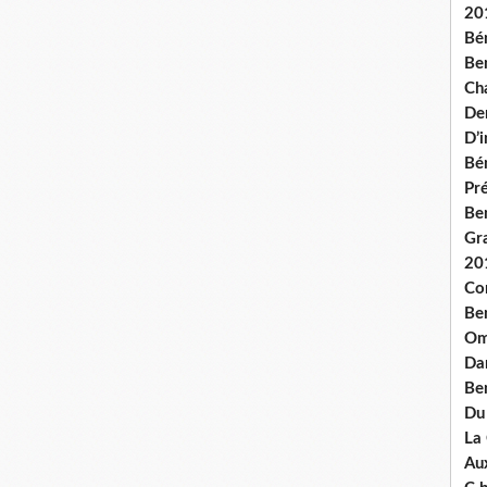
20
Bé
Ben
Ch
De
D’
Bé
Pré
Be
Gr
20
Co
Be
Om
Dan
Be
Du
La
Aux