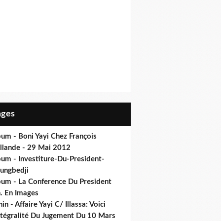
Pages
um - Boni Yayi Chez François
llande - 29 Mai 2012
bum - Investiture-Du-President-
ungbedji
bum - La Conference Du President
h. En Images
in - Affaire Yayi C/ Illassa: Voici
intégralité Du Jugement Du 10 Mars