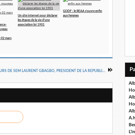
GODF : le REAA s’ouvre enfin
Un site internet pour déclarer
aux femmes
les étapes de la vie d'une
ance-
association loi 1901
uveau
 02 mars
DISCOURS DE SEM LAURENT GBAGBO, PRESIDENT DE LA REPUBLIQUE DE COTE D’IVOIRE
Alb
Ho
Al
Ho
Al
A.
Ben
L'