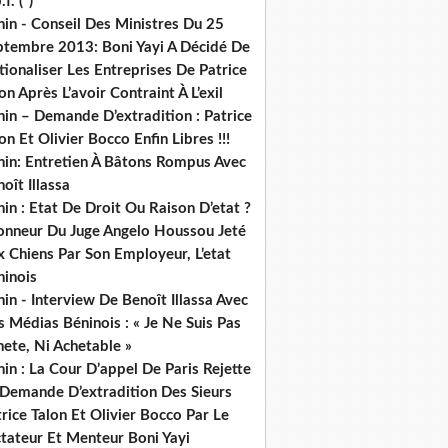
.f. (*)
in - Conseil Des Ministres Du 25
ptembre 2013: Boni Yayi A Décidé De
ionaliser Les Entreprises De Patrice
on Après L’avoir Contraint À L’exil
in – Demande D’extradition : Patrice
on Et Olivier Bocco Enfin Libres !!!
nin: Entretien À Bâtons Rompus Avec
oît Illassa
in : Etat De Droit Ou Raison D’etat ?
honneur Du Juge Angelo Houssou Jeté
 Chiens Par Son Employeur, L’etat
ninois
in - Interview De Benoît Illassa Avec
 Médias Béninois : « Je Ne Suis Pas
ete, Ni Achetable »
in : La Cour D’appel De Paris Rejette
 Demande D’extradition Des Sieurs
rice Talon Et Olivier Bocco Par Le
ctateur Et Menteur Boni Yayi