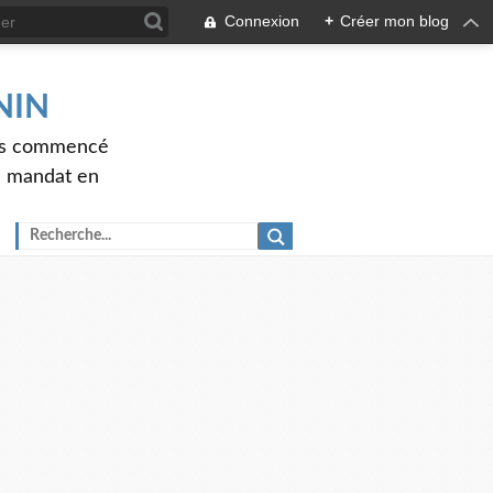
Connexion
+
Créer mon blog
ENIN
ons commencé
nd mandat en