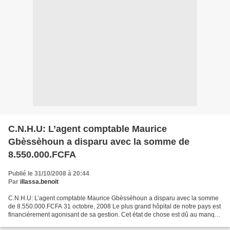
C.N.H.U: L’agent comptable Maurice
Gbèssèhoun a disparu avec la somme de
8.550.000.FCFA
Publié le 31/10/2008 à 20:44
Par
illassa.benoit
C.N.H.U: L’agent comptable Maurice Gbèssèhoun a disparu avec la somme
de 8.550.000.FCFA 31 octobre, 2008 Le plus grand hôpital de notre pays est
financièrement agonisant de sa gestion. Cet état de chose est dû au manque
de vigilence du premier responsable...