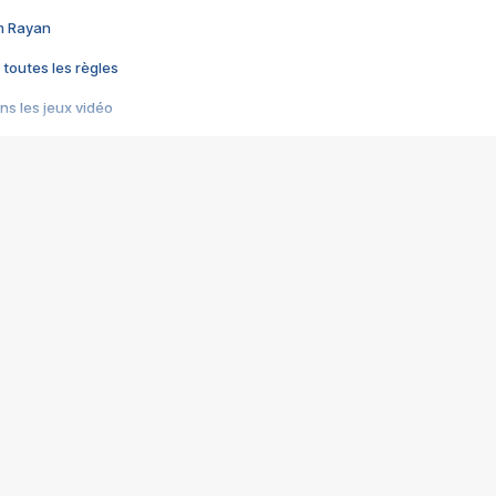
im Rayan
 toutes les règles
s les jeux vidéo
us choquant de Rockstar ? - Le scandale BULLY
e plus moche de Steam
du RÊVE tourne au CAUCHEMAR
pendant 8 heures
it… à tort
umiliés par un jeu vidéo
ire - Final Fantasy 8
ti un empire - Age of Empires
story DOFUS