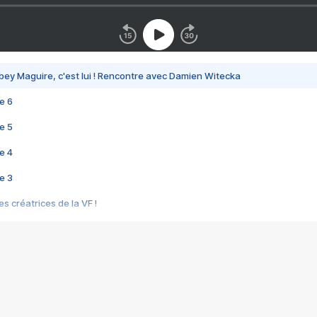
bey Maguire, c'est lui ! Rencontre avec Damien Witecka
e 6
e 5
e 4
e 3
s créatrices de la VF !
e 2
e 1
e Mektoub My Love arrive enfin ! Rencontre avec Shaïn Boumedine et Sal
i : après Toni en famille