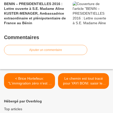
BENIN – PRESIDENTIELLES 2016 :
Lettre ouverte à S.E. Madame Aline
KUSTER-MENAGER, Ambassadrice
extraordinaire et plénipotentiaire de
France au Bénin
Commentaires
Ajouter un commentaire
< Brice Hortefeux:
Le chemin est tout tracé
"L'immigration zéro n'est ni
pour YAYI BONI: saisir les
possible, ni souhaitable"
biens des indelicats >
Hébergé par Overblog
Top articles