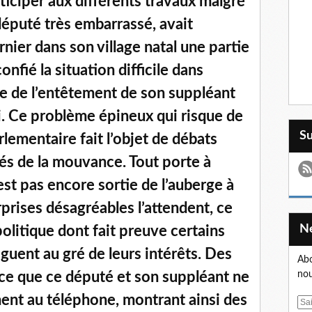
rticiper aux différents travaux malgré
 député très embarrassé, avait
ier dans son village natal une partie
confié la situation difficile dans
use de l’entêtement de son suppléant
i. Ce problème épineux qui risque de
S
rlementaire fait l’objet de débats
és de la mouvance. Tout porte à
st pas encore sortie de l’auberge à
prises désagréables l’attendent, ce
olitique dont fait preuve certains
oguent au gré de leurs intérêts. Des
Abo
 ce que ce député et son suppléant ne
nou
ment au téléphone, montrant ainsi des
E