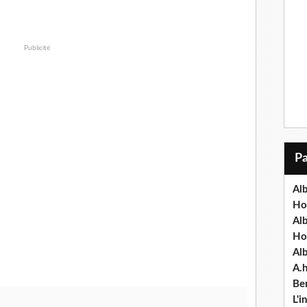
Publicité
Alb
Ho
Al
Ho
Al
A.
Ben
L'