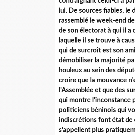
contraignant celui-ci à pa
lui. De sources fiables, le
rassemblé le week-end dern
de son électorat à qui il a 
laquelle il se trouve à ca
qui de surcroît est son am
démobiliser la majorité pa
houleux au sein des déput
croire que la mouvance n’e
l’Assemblée et que des sur
qui montre l’inconstance p
politiciens béninois qui v
indiscrétions font état de
s’appellent plus pratique