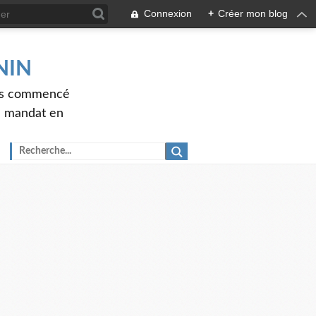
Connexion
+
Créer mon blog
ENIN
ons commencé
nd mandat en