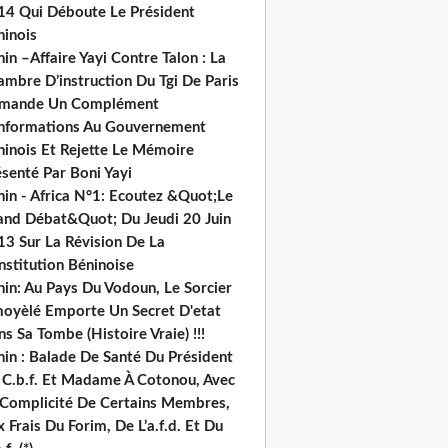
14 Qui Déboute Le Président
ninois
in –Affaire Yayi Contre Talon : La
ambre D’instruction Du Tgi De Paris
mande Un Complément
informations Au Gouvernement
ninois Et Rejette Le Mémoire
senté Par Boni Yayi
nin - Africa N°1: Ecoutez &Quot;Le
and Débat&Quot; Du Jeudi 20 Juin
13 Sur La Révision De La
nstitution Béninoise
nin: Au Pays Du Vodoun, Le Sorcier
oyèlé Emporte Un Secret D'etat
s Sa Tombe (Histoire Vraie) !!!
nin : Balade De Santé Du Président
 C.b.f. Et Madame À Cotonou, Avec
 Complicité De Certains Membres,
 Frais Du Forim, De L’a.f.d. Et Du