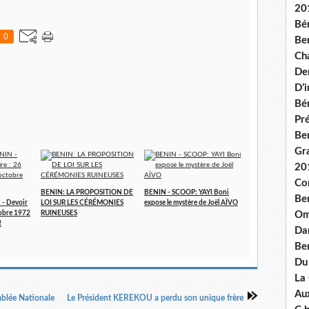
20
Bé
0
Ben
Ch
De
D’
Bé
Pré
Be
Gr
20
Co
BENIN: LA PROPOSITION DE
BENIN - SCOOP: YAYI Boni
Be
- Devoir
LOI SUR LES CÉRÉMONIES
expose le mystère de Joël AÏVO
tobre 1972
RUINEUSES
Om
!
Dan
Be
Du
La
Aux
mblée Nationale
Le Président KEREKOU a perdu son unique frère