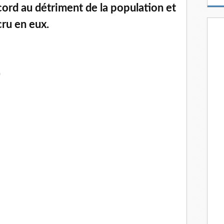
m
ord au détriment de la population et
a
cru en eux.
i
l
)