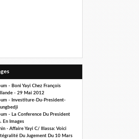
Pages
um - Boni Yayi Chez François
llande - 29 Mai 2012
bum - Investiture-Du-President-
ungbedji
bum - La Conference Du President
h. En Images
in - Affaire Yayi C/ Illassa: Voici
intégralité Du Jugement Du 10 Mars