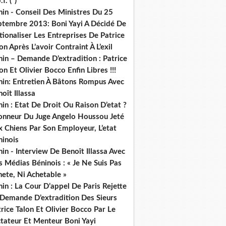
.f. (*)
in - Conseil Des Ministres Du 25
ptembre 2013: Boni Yayi A Décidé De
ionaliser Les Entreprises De Patrice
on Après L’avoir Contraint À L’exil
in – Demande D’extradition : Patrice
on Et Olivier Bocco Enfin Libres !!!
nin: Entretien À Bâtons Rompus Avec
oît Illassa
in : Etat De Droit Ou Raison D’etat ?
honneur Du Juge Angelo Houssou Jeté
 Chiens Par Son Employeur, L’etat
ninois
in - Interview De Benoît Illassa Avec
 Médias Béninois : « Je Ne Suis Pas
ete, Ni Achetable »
in : La Cour D’appel De Paris Rejette
 Demande D’extradition Des Sieurs
rice Talon Et Olivier Bocco Par Le
ctateur Et Menteur Boni Yayi