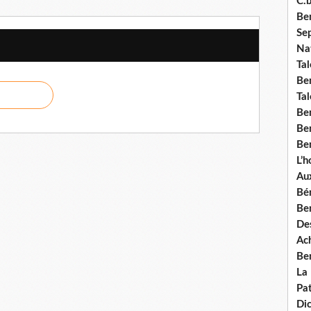
C.b
Ben
Se
Nat
Tal
Ben
Tal
Be
Ben
Ben
L’
Aux
Bé
Ben
Des
Ach
Ben
La
Pat
Di