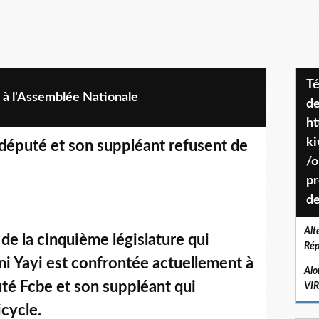
Téléchargez le projet de société
 à l'Assemblée Nationale
de
ht
k
député et son suppléant refusent de
/o
pr
de
Alt
de la cinquième législature qui
Rép
ni Yayi est confrontée actuellement à
Alo
té Fcbe et son suppléant qui
VI
icycle.