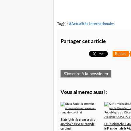
Tag(s) :
#Actualités Internationales
Partager cet article
Repost
S'inscrire à la newsletter
Vous aimerez aussi :
Etats-Unis : le premier afro-
américain élevé au rang de
OIF : Michaëlle JEA
cardinal
le Président de la R