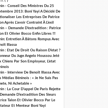
.f. (*)
in - Conseil Des Ministres Du 25
ptembre 2013: Boni Yayi A Décidé De
ionaliser Les Entreprises De Patrice
on Après L’avoir Contraint À L’exil
in – Demande D’extradition : Patrice
on Et Olivier Bocco Enfin Libres !!!
nin: Entretien À Bâtons Rompus Avec
oît Illassa
in : Etat De Droit Ou Raison D’etat ?
honneur Du Juge Angelo Houssou Jeté
 Chiens Par Son Employeur, L’etat
ninois
in - Interview De Benoît Illassa Avec
 Médias Béninois : « Je Ne Suis Pas
ete, Ni Achetable »
in : La Cour D’appel De Paris Rejette
 Demande D’extradition Des Sieurs
rice Talon Et Olivier Bocco Par Le
ctateur Et Menteur Boni Yayi