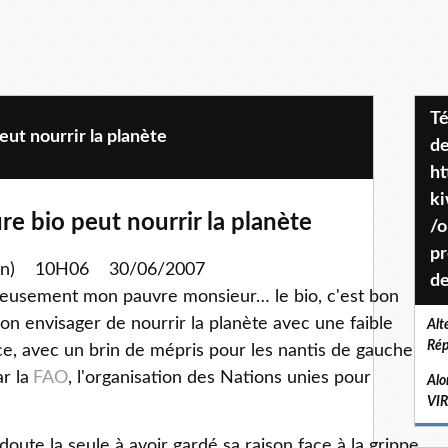
Téléchargez le projet de société
peut nourrir la planète
de
ht
k
ure bio peut nourrir la planète
/o
pr
vain) 10H06 30/06/2007
de
rieusement mon pauvre monsieur… le bio, c'est bon
n envisager de nourrir la planète avec une faible
Alt
Rép
ce, avec un brin de mépris pour les nantis de gauche,
r la
FAO
, l'organisation des Nations unies pour
Alo
VI
doute la seule à avoir gardé sa raison face à la grippe