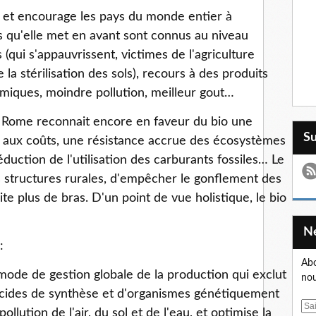
s et encourage les pays du monde entier à
s qu'elle met en avant sont connus au niveau
(qui s'appauvrissent, victimes de l'agriculture
 la stérilisation des sols), recours à des produits
imiques, moindre pollution, meilleur gout…
à Rome reconnait encore en faveur du bio une
S
t aux coûts, une résistance accrue des écosystèmes
éduction de l'utilisation des carburants fossiles… Le
 structures rurales, d'empêcher le gonflement des
site plus de bras. D'un point de vue holistique, le bio
:
Abo
 mode de gestion globale de la production qui exclut
nou
esticides de synthèse et d'organismes génétiquement
E
llution de l'air, du sol et de l'eau, et optimise la