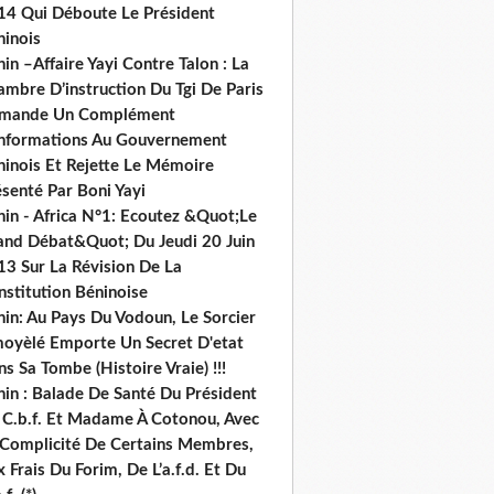
14 Qui Déboute Le Président
ninois
in –Affaire Yayi Contre Talon : La
ambre D’instruction Du Tgi De Paris
mande Un Complément
informations Au Gouvernement
ninois Et Rejette Le Mémoire
senté Par Boni Yayi
nin - Africa N°1: Ecoutez &Quot;Le
and Débat&Quot; Du Jeudi 20 Juin
13 Sur La Révision De La
nstitution Béninoise
nin: Au Pays Du Vodoun, Le Sorcier
oyèlé Emporte Un Secret D'etat
s Sa Tombe (Histoire Vraie) !!!
nin : Balade De Santé Du Président
 C.b.f. Et Madame À Cotonou, Avec
 Complicité De Certains Membres,
 Frais Du Forim, De L’a.f.d. Et Du