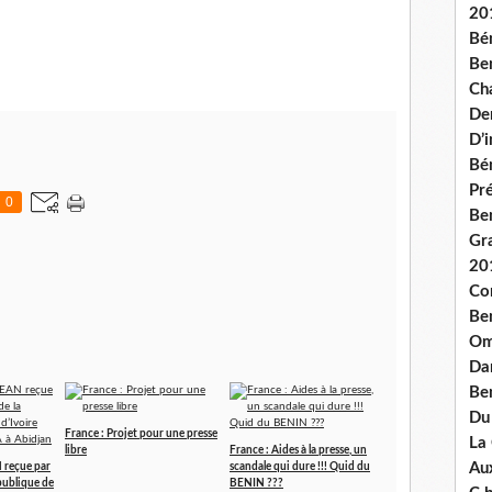
20
Bé
Ben
Ch
De
D’
Bé
Pré
0
Be
Gr
20
Co
Be
Om
Dan
Be
Du
France : Projet pour une presse
La
libre
France : Aides à la presse, un
Aux
N reçue par
scandale qui dure !!! Quid du
épublique de
BENIN ???