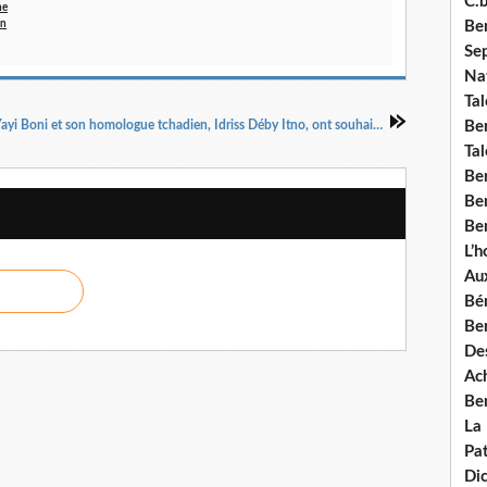
C.b
ne
Ben
an
Se
Nat
Tal
Ben
Le président béninois, Yayi Boni et son homologue tchadien, Idriss Déby Itno, ont souhaité samedi, à Cotonou, le renforcement de la coopération bilatérale entre le Bénin et le Tchad,
Tal
Be
Ben
Ben
L’
Aux
Bé
Ben
Des
Ach
Ben
La
Pat
Di