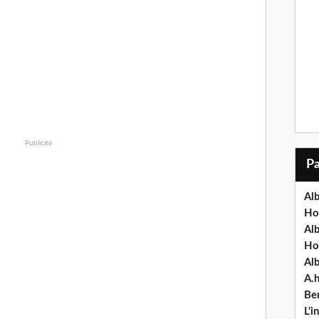
Publicité
Alb
Ho
Al
Ho
Al
A.
Ben
L'