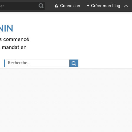
Connexion
+
Créer mon blog
ENIN
ons commencé
nd mandat en