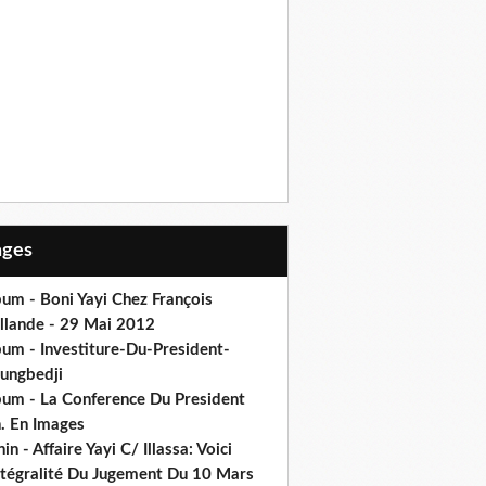
Pages
um - Boni Yayi Chez François
llande - 29 Mai 2012
bum - Investiture-Du-President-
ungbedji
bum - La Conference Du President
h. En Images
in - Affaire Yayi C/ Illassa: Voici
intégralité Du Jugement Du 10 Mars