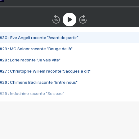
#30 : Eve Angeli raconte "Avant de partir"
#29 : MC Solaar raconte "Bouge de là"
28 : Lorie raconte "Je vais vite"
#27 : Christophe Willem raconte "Jacques a dit"
#26 : Chimène Badi raconte "Entre nous"
#25 : Indochine raconte "3e sexe"
#24 : Zaho raconte "C'est chelou"
#23 : Patrick Bruel raconte "Au café des délices"
#22 : Kyo raconte "Le chemin"
#21 : Nolwenn Leroy raconte "Cassé"