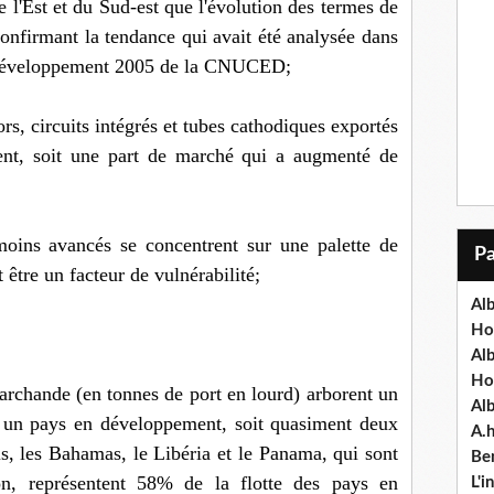
e l'Est et du Sud-est que l'évolution des termes de
confirmant la tendance qui avait été analysée dans
e développement 2005 de la CNUCED;
rs, circuits intégrés et tubes cathodiques exportés
nt, soit une part de marché qui a augmenté de
moins avancés se concentrent sur une palette de
t être un facteur de vulnérabilité;
Alb
Ho
Al
Ho
marchande (en tonnes de port en lourd) arborent un
Al
s un pays en développement, soit quasiment deux
A.
ois, les Bahamas, le Libéria et le Panama, qui sont
Ben
on, représentent 58% de la flotte des pays en
L'