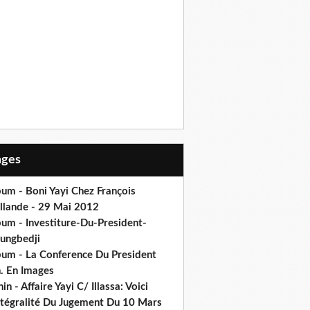
Pages
um - Boni Yayi Chez François
llande - 29 Mai 2012
bum - Investiture-Du-President-
ungbedji
bum - La Conference Du President
h. En Images
in - Affaire Yayi C/ Illassa: Voici
intégralité Du Jugement Du 10 Mars