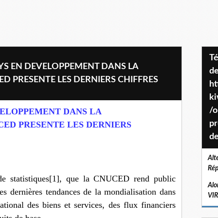
Téléchargez le projet de société
PAYS EN DEVELOPPEMENT DANS LA
de
ED PRESENTE LES DERNIERS CHIFFRES
ht
k
/o
VELOPPEMENT DANS LA
pr
CED PRESENTE LES DERNIERS
de
Alt
Rép
de statistiques[1], que la CNUCED rend public
Alo
les dernières tendances de la mondialisation dans
VI
ional des biens et services, des flux financiers