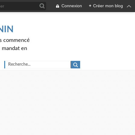
Connexion
+
Créer mon blog
ENIN
ons commencé
nd mandat en