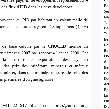
ts vers les pays en développement représentent 3%
C.b
Ben
e des flux d'IED dans les pays développés;
Se
Nat
oyenne du PIB par habitant en valeur réelle de
Tal
ettement des autres pays en développement (4,0%)
Ben
Tal
Be
Ben
its de base calculé par la CNUCED montre un
Ben
er trimestre 2007 par rapport à l'année 2000. Cet
L’
e la structure des exportations des pays en
Aux
se des prix des minéraux, minerais et métaux
Bé
cennie et, dans une moindre mesure, de celle des
Ben
es premières d'origine agricole.
Des
Ach
Ben
La
Pat
, +41 22 917 5828, unctadpress@unctad.org,
Di