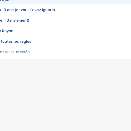
 a 13 ans (et vous l'avez ignoré)
e (littéralement)
im Rayan
 toutes les règles
s les jeux vidéo
us choquant de Rockstar ? - Le scandale BULLY
e plus moche de Steam
du RÊVE tourne au CAUCHEMAR
pendant 8 heures
it… à tort
umiliés par un jeu vidéo
ire - Final Fantasy 8