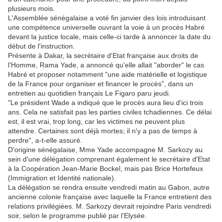
plusieurs mois.
L'Assemblée sénégalaise a voté fin janvier des lois introduisant
une compétence universelle ouvrant la voie à un procès Habré
devant la justice locale, mais celle-ci tarde à annoncer la date du
début de l'instruction.
Présente à Dakar, la secrétaire d'Etat française aux droits de
l'Homme, Rama Yade, a annoncé qu'elle allait "aborder" le cas
Habré et proposer notamment "une aide matérielle et logistique
de la France pour organiser et financer le procès", dans un
entretien au quotidien français Le Figaro paru jeudi.
"Le président Wade a indiqué que le procès aura lieu d'ici trois
ans. Cela ne satisfait pas les parties civiles tchadiennes. Ce délai
est, il est vrai, trop long, car les victimes ne peuvent plus
attendre. Certaines sont déjà mortes; il n'y a pas de temps à
perdre", a-t-elle assuré.
D'origine sénégalaise, Mme Yade accompagne M. Sarkozy au
sein d'une délégation comprenant également le secrétaire d'Etat
à la Coopération Jean-Marie Bockel, mais pas Brice Hortefeux
(Immigration et Identité nationale).
La délégation se rendra ensuite vendredi matin au Gabon, autre
ancienne colonie française avec laquelle la France entretient des
relations privilégiées. M. Sarkozy devrait rejoindre Paris vendredi
soir, selon le programme publié par l'Elysée.