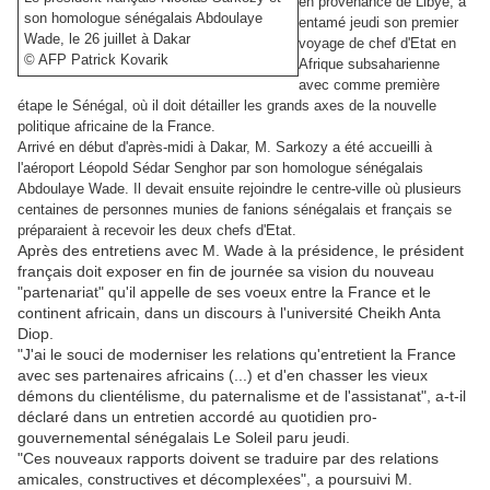
en provenance de Libye, a
son homologue sénégalais Abdoulaye
entamé jeudi son premier
Wade, le 26 juillet à Dakar
voyage de chef d'Etat en
© AFP Patrick Kovarik
Afrique subsaharienne
avec comme première
étape le Sénégal, où il doit détailler les grands axes de la nouvelle
politique africaine de la France.
Arrivé en début d'après-midi à Dakar, M. Sarkozy a été accueilli à
l'aéroport Léopold Sédar Senghor par son homologue sénégalais
Abdoulaye Wade. Il devait ensuite rejoindre le centre-ville où plusieurs
centaines de personnes munies de fanions sénégalais et français se
préparaient à recevoir les deux chefs d'Etat.
Après des entretiens avec M. Wade à la présidence, le président
français doit exposer en fin de journée sa vision du nouveau
"partenariat" qu'il appelle de ses voeux entre la France et le
continent africain, dans un discours à l'université Cheikh Anta
Diop.
"J'ai le souci de moderniser les relations qu'entretient la France
avec ses partenaires africains (...) et d'en chasser les vieux
démons du clientélisme, du paternalisme et de l'assistanat", a-t-il
déclaré dans un entretien accordé au quotidien pro-
gouvernemental sénégalais Le Soleil paru jeudi.
"Ces nouveaux rapports doivent se traduire par des relations
amicales, constructives et décomplexées", a poursuivi M.