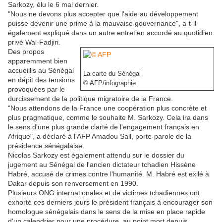
Sarkozy, élu le 6 mai dernier.
"Nous ne devons plus accepter que l'aide au développement
puisse devenir une prime à la mauvaise gouvernance", a-t-il
également expliqué dans un autre entretien accordé au quotidien
privé Wal-Fadjiri.
Des propos
apparemment bien
accueillis au Sénégal
La carte du Sénégal
en dépit des tensions
© AFP/infographie
provoquées par le
durcissement de la politique migratoire de la France.
"Nous attendons de la France une coopération plus concrète et
plus pragmatique, comme le souhaite M. Sarkozy. Cela ira dans
le sens d'une plus grande clarté de l'engagement français en
Afrique", a déclaré à l'AFP Amadou Sall, porte-parole de la
présidence sénégalaise.
Nicolas Sarkozy est également attendu sur le dossier du
jugement au Sénégal de l'ancien dictateur tchadien Hissène
Habré, accusé de crimes contre l'humanité. M. Habré est exilé à
Dakar depuis son renversement en 1990.
Plusieurs ONG internationales et de victimes tchadiennes ont
exhorté ces derniers jours le président français à encourager son
homologue sénégalais dans le sens de la mise en place rapide
d'un calendrier pour une procédure, au point mort depuis