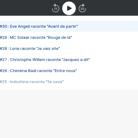
#30 : Eve Angeli raconte "Avant de partir"
#29 : MC Solaar raconte "Bouge de là"
28 : Lorie raconte "Je vais vite"
#27 : Christophe Willem raconte "Jacques a dit"
#26 : Chimène Badi raconte "Entre nous"
#25 : Indochine raconte "3e sexe"
#24 : Zaho raconte "C'est chelou"
#23 : Patrick Bruel raconte "Au café des délices"
#22 : Kyo raconte "Le chemin"
#21 : Nolwenn Leroy raconte "Cassé"
#20 : Patrick Hernandez raconte "Born to be alive"