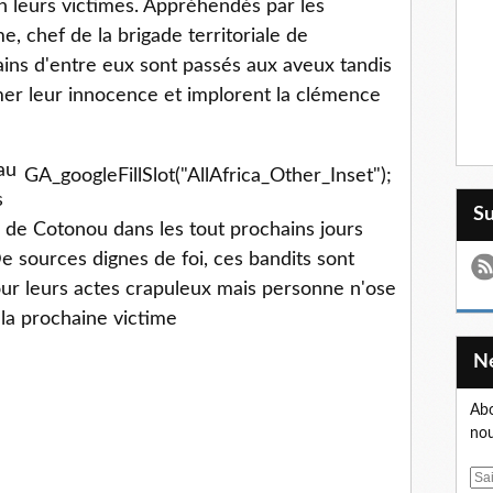
in leurs victimes. Appréhendés par les
, chef de la brigade territoriale de
ns d'entre eux sont passés aux aveux tandis
mer leur innocence et implorent la clémence
au
GA_googleFillSlot("AllAfrica_Other_Inset");
s
S
e de Cotonou dans les tout prochains jours
e sources dignes de foi, ces bandits sont
our leurs actes crapuleux mais personne n'ose
 la prochaine victime
Abo
nou
E