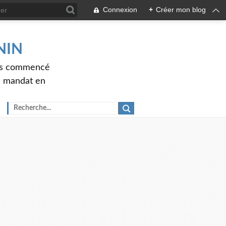
Connexion
+
Créer mon blog
ENIN
ons commencé
nd mandat en