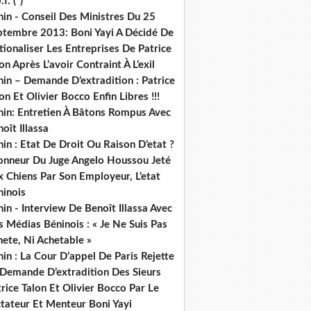
.f. (*)
in - Conseil Des Ministres Du 25
ptembre 2013: Boni Yayi A Décidé De
ionaliser Les Entreprises De Patrice
on Après L’avoir Contraint À L’exil
in – Demande D’extradition : Patrice
on Et Olivier Bocco Enfin Libres !!!
nin: Entretien À Bâtons Rompus Avec
oît Illassa
in : Etat De Droit Ou Raison D’etat ?
honneur Du Juge Angelo Houssou Jeté
 Chiens Par Son Employeur, L’etat
ninois
in - Interview De Benoît Illassa Avec
 Médias Béninois : « Je Ne Suis Pas
ete, Ni Achetable »
in : La Cour D’appel De Paris Rejette
 Demande D’extradition Des Sieurs
rice Talon Et Olivier Bocco Par Le
ctateur Et Menteur Boni Yayi