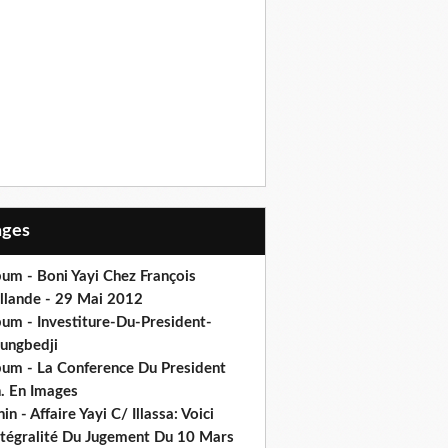
Pages
um - Boni Yayi Chez François
llande - 29 Mai 2012
bum - Investiture-Du-President-
ungbedji
bum - La Conference Du President
h. En Images
in - Affaire Yayi C/ Illassa: Voici
intégralité Du Jugement Du 10 Mars