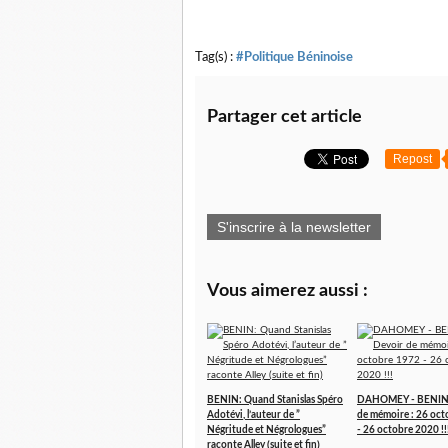
Tag(s) :
#Politique Béninoise
Partager cet article
Repost
S'inscrire à la newsletter
Vous aimerez aussi :
BENIN: Quand Stanislas Spéro
DAHOMEY - BENIN 
Adotévi, l’auteur de ”
de mémoire : 26 oc
Négritude et Négrologues”
- 26 octobre 2020 !!
raconte Alley (suite et fin)