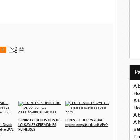
0
Alb
Ho
Al
Ho
Al
BENIN: LA PROPOSITION DE
BENIN - SCOOP: YAYI Boni
A.
- Devoir
LOI SUR LES CÉRÉMONIES
expose le mystère de Joël AÏVO
Ben
tobre 1972
RUINEUSES
!
L'