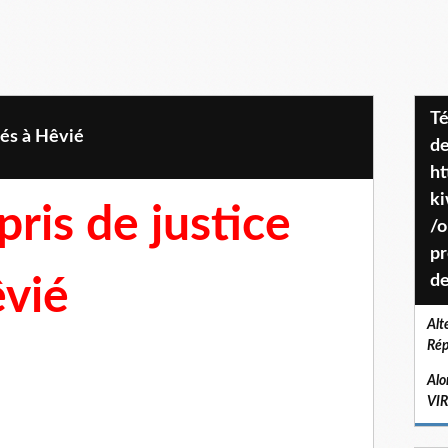
Téléchargez le projet de société
tés à Hêvié
de
ht
k
pris de justice
/o
pr
de
êvié
Alt
Rép
Alo
VI