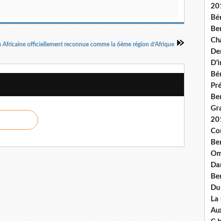
20
Bé
Ben
Ch
 Africaine officiellement reconnue comme la 6ème région d’Afrique
De
D’
Bé
Pré
Be
Gr
20
Co
Be
Om
Dan
Be
Du
La
Aux