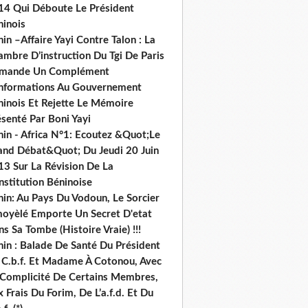
14 Qui Déboute Le Président
ninois
in –Affaire Yayi Contre Talon : La
ambre D’instruction Du Tgi De Paris
mande Un Complément
informations Au Gouvernement
ninois Et Rejette Le Mémoire
senté Par Boni Yayi
nin - Africa N°1: Ecoutez &Quot;Le
and Débat&Quot; Du Jeudi 20 Juin
13 Sur La Révision De La
nstitution Béninoise
nin: Au Pays Du Vodoun, Le Sorcier
oyèlé Emporte Un Secret D'etat
s Sa Tombe (Histoire Vraie) !!!
nin : Balade De Santé Du Président
 C.b.f. Et Madame À Cotonou, Avec
 Complicité De Certains Membres,
 Frais Du Forim, De L’a.f.d. Et Du