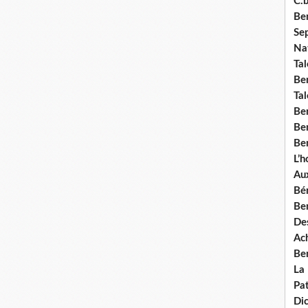
C.b
Ben
Se
Nat
Tal
Ben
Tal
Be
Ben
Ben
L’
Aux
Bé
Ben
Des
Ach
Ben
La
Pat
Di