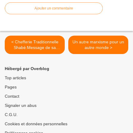
Ajouter un commentaire
< Chefferie Traditionnelle
Un autre marxisme pour un
Shabè:Message de sa
autre monde >
majesté Oba Adetutu
Akinmou Akikenju VI Roi du
pays Shabè à l’occasion de
Hébergé par Overblog
la rentrée scolaire
2007/2008
Top articles
Pages
Contact
Signaler un abus
C.G.U.
Cookies et données personnelles
Préférences cookies