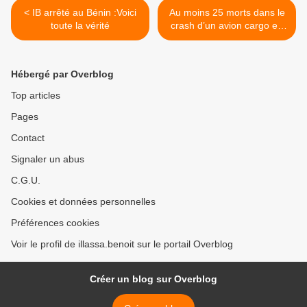
< IB arrêté au Bénin :Voici
Au moins 25 morts dans le
toute la vérité
crash d’un avion cargo en
RDC >
Hébergé par Overblog
Top articles
Pages
Contact
Signaler un abus
C.G.U.
Cookies et données personnelles
Préférences cookies
Voir le profil de illassa.benoit sur le portail Overblog
Créer un blog sur Overblog