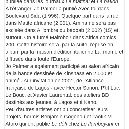
publiée dans les journaux
Le matinal
et
La nation
.
A l'étranger, Jo Palmer a publié Avec toi dans
Boulevard Sida (1 996), Quelque part dans la rue
dans Matite africane (2 001), Amina ne sera pas
excisée dans A l'ombre du baobab (2 002) (15) et,
surtout, On a fumé Malrobo ! dans Africa comics
200. Cette histoire sera, par la suite, reprise en
album par la maison d'édition italienne Lai momo et
diffusée dans toute l'Europe.
Jo Palmer a également participé au salon africain
de la bande dessinée de Kinshasa en 2 000 et
animé - sur invitation en 2001, de l'Alliance
française de Lagos - avec Hector Sonon, P'tit Luc,
Le Bouc, et Xavier Laurental, des ateliers BD
destinés aux jeunes, à Lagos et à Kano.
Peu d'autres artistes ont pu concrétiser leurs
projets, hormis Benjamin Gogonou et Taofik M.
Atoro qui ont publié
Le défi
chez
Le flamboyant
en