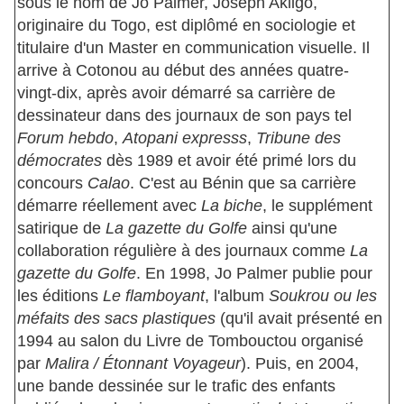
sous le nom de Jo Palmer, Joseph Akligo,
originaire du Togo, est diplômé en sociologie et
titulaire d'un Master en communication visuelle. Il
arrive à Cotonou au début des années quatre-
vingt-dix, après avoir démarré sa carrière de
dessinateur dans des journaux de son pays tel
Forum hebdo
,
Atopani expresss
,
Tribune des
démocrates
dès 1989 et avoir été primé lors du
concours
Calao
. C'est au Bénin que sa carrière
démarre réellement avec
La biche
, le supplément
satirique de
La gazette du Golfe
ainsi qu'une
collaboration régulière à des journaux comme
La
gazette du Golfe
. En 1998, Jo Palmer publie pour
les éditions
Le flamboyant
, l'album
Soukrou ou les
méfaits des sacs plastiques
(qu'il avait présenté en
1994 au salon du Livre de Tombouctou organisé
par
Malira / Étonnant Voyageur
). Puis, en 2004,
une bande dessinée sur le trafic des enfants