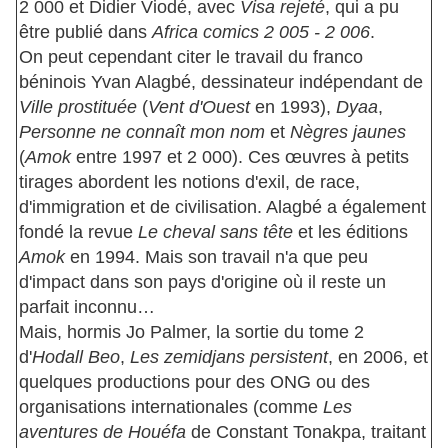
2 000 et Didier Viodé, avec
Visa rejeté
, qui a pu
être publié dans
Africa comics 2 005 - 2 006
.
On peut cependant citer le travail du franco
béninois Yvan Alagbé, dessinateur indépendant de
Ville prostituée
(
Vent d'Ouest
en 1993),
Dyaa
,
Personne ne connaît mon nom
et
Nègres jaunes
(
Amok
entre 1997 et 2 000). Ces œuvres à petits
tirages abordent les notions d'exil, de race,
d'immigration et de civilisation. Alagbé a également
fondé la revue
Le cheval sans tête
et les éditions
Amok
en 1994. Mais son travail n'a que peu
d'impact dans son pays d'origine où il reste un
parfait inconnu…
Mais, hormis Jo Palmer, la sortie du tome 2
d'
Hodall Beo
,
Les zemidjans persistent
, en 2006, et
quelques productions pour des ONG ou des
organisations internationales (comme
Les
aventures de Houéfa
de Constant Tonakpa, traitant