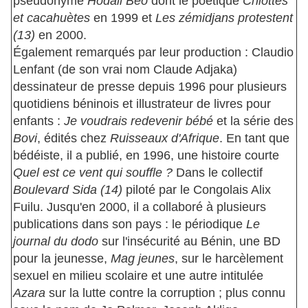
pseudonyme
Hodall Beo
dont le poétique
Chiottes
et cacahuètes
en 1999 et
Les zémidjans protestent
(13)
en 2000.
Également remarqués par leur production : Claudio
Lenfant (de son vrai nom Claude Adjaka)
dessinateur de presse depuis 1996 pour plusieurs
quotidiens béninois et illustrateur de livres pour
enfants :
Je voudrais redevenir bébé
et la série des
Bovi
, édités chez
Ruisseaux d'Afrique
. En tant que
bédéiste, il a publié, en 1996, une histoire courte
Quel est ce vent qui souffle ?
Dans le collectif
Boulevard Sida (14)
piloté par le Congolais Alix
Fuilu. Jusqu'en 2000, il a collaboré à plusieurs
publications dans son pays : le périodique
Le
journal du dodo
sur l'insécurité au Bénin, une BD
pour la jeunesse,
Mag jeunes
, sur le harcèlement
sexuel en milieu scolaire et une autre intitulée
Azara
sur la lutte contre la corruption ; plus connu