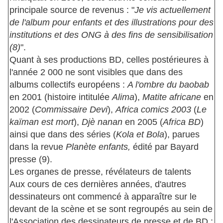
principale source de revenus : "
Je vis actuellement
de l'album pour enfants et des illustrations pour des
institutions et des ONG à des fins de sensibilisation
(8)
".
Quant à ses productions BD, celles postérieures à
l'année 2 000 ne sont visibles que dans des
albums collectifs européens :
A l'ombre du baobab
en 2001 (histoire intitulée
Alima
),
Matite africane
en
2002 (
Commissaire Devi
),
Africa comics 2003
(
Le
kaïman est mort
),
Djè nanan
en 2005 (
Africa BD
)
ainsi que dans des séries (
Kola et Bola
), parues
dans la revue
Planète enfants,
édité par Bayard
presse (9).
Les organes de presse, révélateurs de talents
Aux cours de ces dernières années, d'autres
dessinateurs ont commencé à apparaître sur le
devant de la scène et se sont regroupés au sein de
l'Association des dessinateurs de presse et de BD :