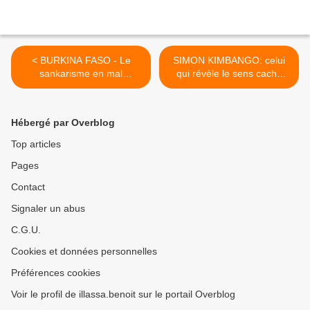
< BURKINA FASO - Le
SIMON KIMBANGO: celui
sankarisme en mal
qui révèle le sens caché
d'héritier
des choses >
Hébergé par Overblog
Top articles
Pages
Contact
Signaler un abus
C.G.U.
Cookies et données personnelles
Préférences cookies
Voir le profil de illassa.benoit sur le portail Overblog