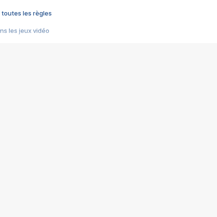
 toutes les règles
s les jeux vidéo
us choquant de Rockstar ? - Le scandale BULLY
e plus moche de Steam
du RÊVE tourne au CAUCHEMAR
pendant 8 heures
it… à tort
umiliés par un jeu vidéo
ire - Final Fantasy 8
ti un empire - Age of Empires
story DOFUS
tard, il crée l'un des pires jeux de tous les temps, MindsEye.