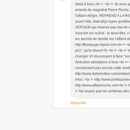
Salut à tous,<br /> <br /> Je vous 
enfants du magistrat Pierre Roche,
l'affaire Alègre, REPREND A LA R
avant l'été, était déjà hyper gonf
VERSION qui réserve pas mal de sur
hara-kiri sur scène : le sous-titre,
les secrets de famille sur l’affaire 
http://filsdejuge.tripod.com<br /> <
prix", qu'ils disent !!!).<br /> <br
changer s'il réussissent à faire "sort
Amicales salutations à tous.<br /> 
connaissent pas encore cette sombre
http://www.dailymotion.com/visited
Infos :<br /> http://www.politique
http://www.affaireroche.com<br /> 
/> Ne loupez pas les schémas des p
Répondre