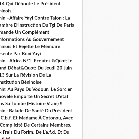
14 Qui Déboute Le Président
ninois
in –Affaire Yayi Contre Talon : La
ambre D’instruction Du Tgi De Paris
mande Un Complément
informations Au Gouvernement
ninois Et Rejette Le Mémoire
senté Par Boni Yayi
nin - Africa N°1: Ecoutez &Quot;Le
and Débat&Quot; Du Jeudi 20 Juin
13 Sur La Révision De La
nstitution Béninoise
nin: Au Pays Du Vodoun, Le Sorcier
oyèlé Emporte Un Secret D'etat
s Sa Tombe (Histoire Vraie) !!!
nin : Balade De Santé Du Président
 C.b.f. Et Madame À Cotonou, Avec
 Complicité De Certains Membres,
 Frais Du Forim, De L’a.f.d. Et Du