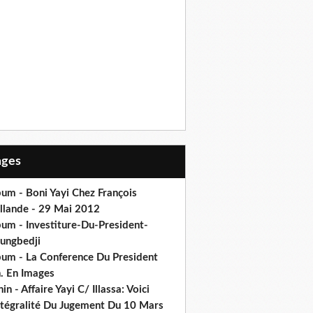
Pages
um - Boni Yayi Chez François
llande - 29 Mai 2012
bum - Investiture-Du-President-
ungbedji
bum - La Conference Du President
h. En Images
in - Affaire Yayi C/ Illassa: Voici
intégralité Du Jugement Du 10 Mars