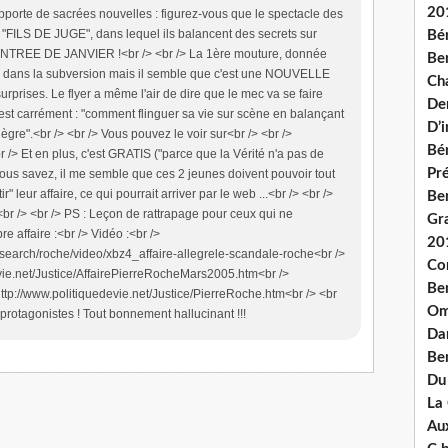
20
apporte de sacrées nouvelles : figurez-vous que le spectacle des
 "FILS DE JUGE", dans lequel ils balancent des secrets sur
Bé
ENTREE DE JANVIER !<br /> <br /> La 1ère mouture, donnée
Ben
lée dans la subversion mais il semble que c'est une NOUVELLE
Ch
prises. Le flyer a même l'air de dire que le mec va se faire
De
 c'est carrément : "comment flinguer sa vie sur scène en balançant
D’
Alègre".<br /> <br /> Vous pouvez le voir sur<br /> <br />
Bé
br /> Et en plus, c'est GRATIS ("parce que la Vérité n'a pas de
Pré
 /> Vous savez, il me semble que ces 2 jeunes doivent pouvoir tout
ir" leur affaire, ce qui pourrait arriver par le web ...<br /> <br />
Be
<br /> <br /> PS : Leçon de rattrapage pour ceux qui ne
Gr
 affaire :<br /> Vidéo :<br />
20
/search/roche/video/xbz4_affaire-allegrele-scandale-roche<br />
Co
devie.net/Justice/AffairePierreRocheMars2005.htm<br />
Be
http://www.politiquedevie.net/Justice/PierreRoche.htm<br /> <br
Om
rotagonistes ! Tout bonnement hallucinant !!!
Dan
Be
Du
La
Aux