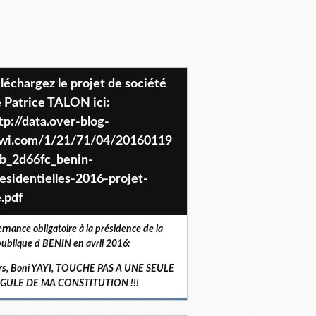
 Patrice TALON ici:
tp://data.over-blog-
iwi.com/1/21/71/04/20160119
b_2d66fc_benin-
esidentielles-2016-projet-
.pdf
ernance obligatoire à la présidence de la
ublique d BENIN en avril 2016:
rs, Boni YAYI, TOUCHE PAS A UNE SEULE
RGULE DE MA CONSTITUTION !!!