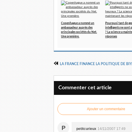
Copenhague a nommé un
Pourquoi tant de ge
ambassadeur auprès des
intelligents ne sont
principales sociétés du Net.
? La science a maint
Une première.
réponses
LA FRANCE FINANCE LA POLITIQUE DE BI
Commenter cet article
Ajouter un commentaire
P
petitcurieux
14/11/2007 17:49