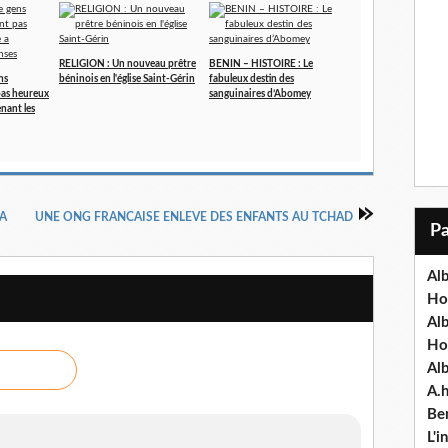
RELIGION : Un nouveau prêtre
BENIN – HISTOIRE : Le
ns
béninois en l'église Saint-Gérin
fabuleux destin des
 pas heureux
sanguinaires d’Abomey
enant les
YA
UNE ONG FRANCAISE ENLEVE DES ENFANTS AU TCHAD
Alb
Ho
Al
Ho
Al
A.
Ben
L'