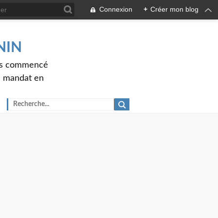
Connexion
+
Créer mon blog
ENIN
ons commencé
nd mandat en