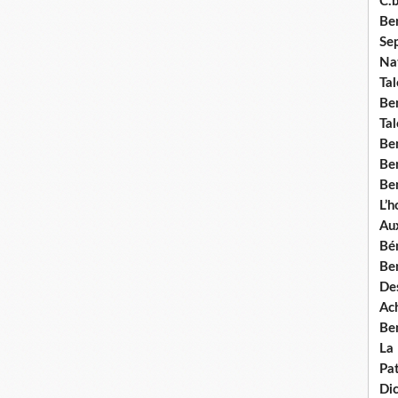
C.b
Ben
Se
Nat
Tal
Ben
Tal
Be
Ben
Ben
L’
Aux
Bé
Ben
Des
Ach
Ben
La
Pat
Di