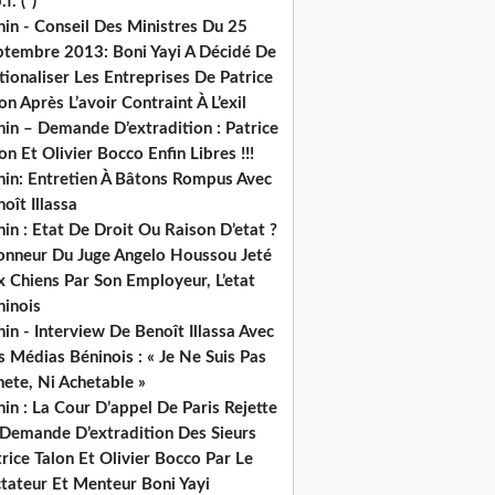
.f. (*)
in - Conseil Des Ministres Du 25
ptembre 2013: Boni Yayi A Décidé De
ionaliser Les Entreprises De Patrice
on Après L’avoir Contraint À L’exil
in – Demande D’extradition : Patrice
on Et Olivier Bocco Enfin Libres !!!
nin: Entretien À Bâtons Rompus Avec
oît Illassa
in : Etat De Droit Ou Raison D’etat ?
honneur Du Juge Angelo Houssou Jeté
 Chiens Par Son Employeur, L’etat
ninois
in - Interview De Benoît Illassa Avec
 Médias Béninois : « Je Ne Suis Pas
ete, Ni Achetable »
in : La Cour D’appel De Paris Rejette
 Demande D’extradition Des Sieurs
rice Talon Et Olivier Bocco Par Le
ctateur Et Menteur Boni Yayi