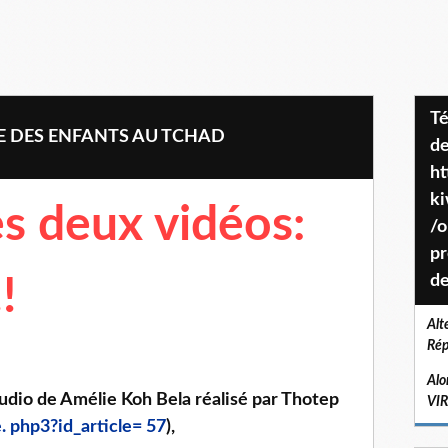
Téléchargez le projet de société
E DES ENFANTS AU TCHAD
de
ht
k
es deux vidéos:
/o
pr
de
!!
Alt
Rép
Alo
udio de Amélie Koh Bela réalisé par Thotep
VI
. php3?id_article= 57
),