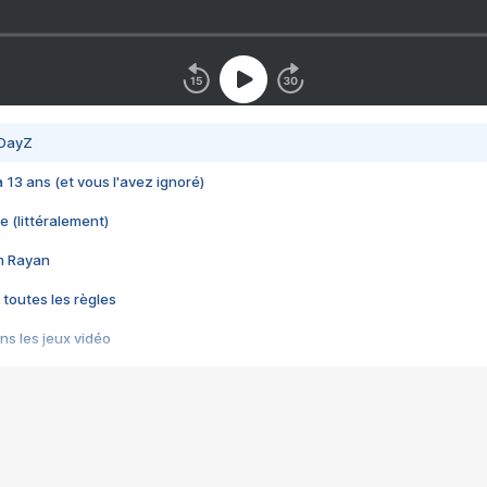
 DayZ
 a 13 ans (et vous l'avez ignoré)
e (littéralement)
im Rayan
 toutes les règles
s les jeux vidéo
us choquant de Rockstar ? - Le scandale BULLY
e plus moche de Steam
du RÊVE tourne au CAUCHEMAR