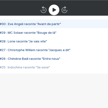
#30 : Eve Angeli raconte "Avant de partir"
#29 : MC Solaar raconte "Bouge de là"
28 : Lorie raconte "Je vais vite"
#27 : Christophe Willem raconte "Jacques a dit"
#26 : Chimène Badi raconte "Entre nous"
#25 : Indochine raconte "3e sexe"
#24 : Zaho raconte "C'est chelou"
#23 : Patrick Bruel raconte "Au café des délices"
#22 : Kyo raconte "Le chemin"
#21 : Nolwenn Leroy raconte "Cassé"