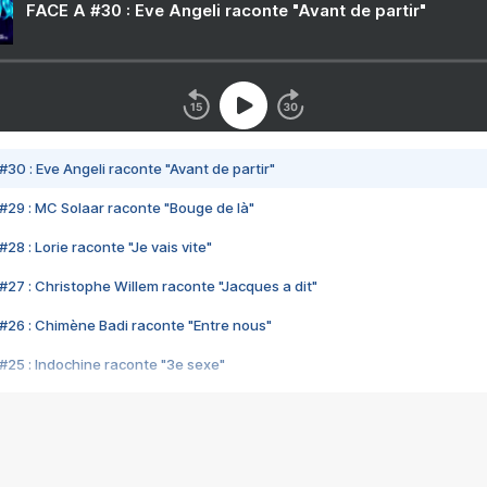
FACE A #30 : Eve Angeli raconte "Avant de partir"
#30 : Eve Angeli raconte "Avant de partir"
#29 : MC Solaar raconte "Bouge de là"
28 : Lorie raconte "Je vais vite"
#27 : Christophe Willem raconte "Jacques a dit"
#26 : Chimène Badi raconte "Entre nous"
#25 : Indochine raconte "3e sexe"
#24 : Zaho raconte "C'est chelou"
#23 : Patrick Bruel raconte "Au café des délices"
#22 : Kyo raconte "Le chemin"