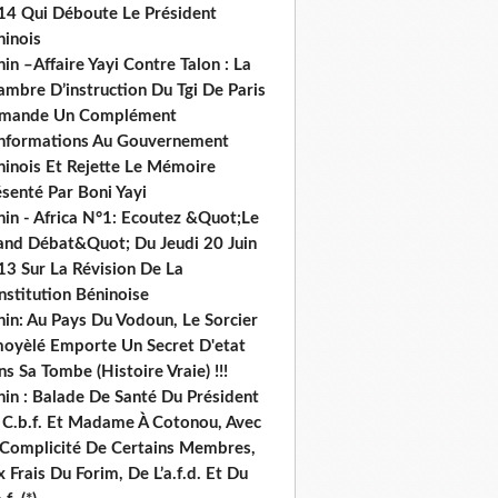
14 Qui Déboute Le Président
ninois
in –Affaire Yayi Contre Talon : La
ambre D’instruction Du Tgi De Paris
mande Un Complément
informations Au Gouvernement
ninois Et Rejette Le Mémoire
senté Par Boni Yayi
nin - Africa N°1: Ecoutez &Quot;Le
and Débat&Quot; Du Jeudi 20 Juin
13 Sur La Révision De La
nstitution Béninoise
nin: Au Pays Du Vodoun, Le Sorcier
oyèlé Emporte Un Secret D'etat
s Sa Tombe (Histoire Vraie) !!!
nin : Balade De Santé Du Président
 C.b.f. Et Madame À Cotonou, Avec
 Complicité De Certains Membres,
 Frais Du Forim, De L’a.f.d. Et Du