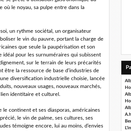
 où le noyau, sa pulpe entre dans la
soi, un rythme sociétal, un organisateur
mboliser le vin du pauvre, portant la charge de
ricaines que seule la paupérisation et son
 idéal pour les surnuméraires qui subissent
 dignement, sur le terrain de leurs précarités
ant être la ressource de base d’industries de
’une diversification industrielle choisie, lancée
Alb
oduits, nouveaux usages, nouveaux marchés,
Ho
ien identitaire et culturel.
Al
Ho
Al
e le continent et ses diasporas, américaines
A.
précié, le vin de palme, ses cultures, ses
Ben
tudes témoigne encore, lui au moins, d’envies
L'