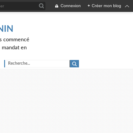
Connexion
+
Créer mon blog
ENIN
ons commencé
nd mandat en