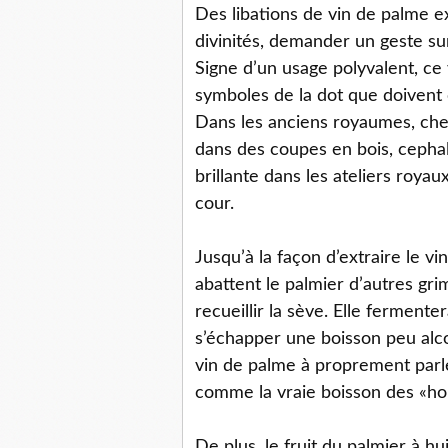
Des libations de vin de palme e
divinités, demander un geste su
Signe d’un usage polyvalent, ce
symboles de la dot que doivent of
Dans les anciens royaumes, che
dans des coupes en bois, ceph
brillante dans les ateliers roya
cour.
Jusqu’à la façon d’extraire le vi
abattent le palmier d’autres gr
recueillir la sève. Elle ferment
s’échapper une boisson peu alcoo
vin de palme à proprement par
comme la vraie boisson des «h
De plus, le fruit du palmier à hu