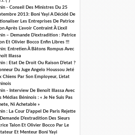
.f. (*)
in - Conseil Des Ministres Du 25
ptembre 2013: Boni Yayi A Décidé De
ionaliser Les Entreprises De Patrice
on Après L’avoir Contraint À L’exil
in – Demande D’extradition : Patrice
on Et Olivier Bocco Enfin Libres !!!
nin: Entretien À Bâtons Rompus Avec
oît Illassa
in : Etat De Droit Ou Raison D’etat ?
honneur Du Juge Angelo Houssou Jeté
 Chiens Par Son Employeur, L’etat
ninois
in - Interview De Benoît Illassa Avec
 Médias Béninois : « Je Ne Suis Pas
ete, Ni Achetable »
in : La Cour D’appel De Paris Rejette
 Demande D’extradition Des Sieurs
rice Talon Et Olivier Bocco Par Le
ctateur Et Menteur Boni Yayi