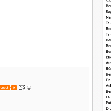
C.b
Ben
Se
Nat
Tal
Ben
Tal
Be
Ben
Ben
L’
Aux
Bé
Ben
Des
Ach
epost
0
Ben
La
Pat
Di