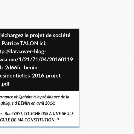
 Patrice TALON ici:
tp://data.over-blog-
iwi.com/1/21/71/04/20160119
b_2d66fc_benin-
esidentielles-2016-projet-
.pdf
ernance obligatoire à la présidence de la
ublique d BENIN en avril 2016:
rs, Boni YAYI, TOUCHE PAS A UNE SEULE
RGULE DE MA CONSTITUTION !!!