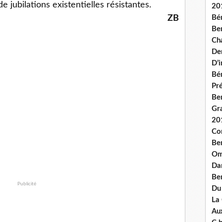
e jubilations existentielles résistantes.
20
ZB
Bé
Ben
Ch
De
D’
Bé
Pré
Be
Gr
20
Co
Be
Om
Dan
Be
Publicité
Du
La
Aux