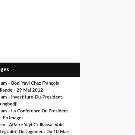
Pages
um - Boni Yayi Chez François
llande - 29 Mai 2012
bum - Investiture-Du-President-
ungbedji
bum - La Conference Du President
h. En Images
in - Affaire Yayi C/ Illassa: Voici
intégralité Du Jugement Du 10 Mars