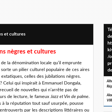
Téléchargez le projet de société
es et cultures
de
ht
k
ons nègres et cultures
/o
s de la dénomination locale qu’il emprunte
pr
e sorte un pilier culturel populaire de ces aires
de
s extatiques, celles des jubilations nègres.
Alt
l ? Celui qui inspirait à Emmanuel Dongala,
Rép
n recueil de nouvelles qui n’arrête pas de
Alo
eurs de lecture, le fameux
Jazz et Vin de palme
.
VI
s à la réputation tout sauf usurpée, pousse
 entrouverts par les descriptions littéraires ou