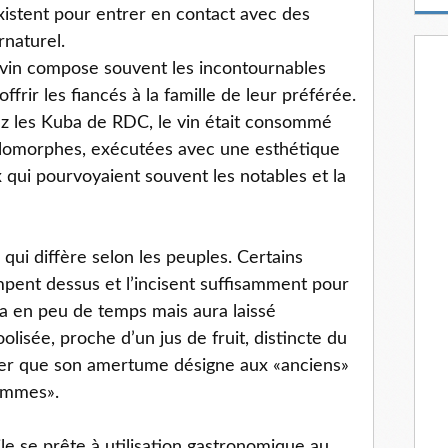
m
xistent pour entrer en contact avec des
a
rnaturel.
i
 vin compose souvent les incontournables
l
frir les fiancés à la famille de leur préférée.
z les Kuba de RDC, le vin était consommé
alomorphes, exécutées avec une esthétique
ux qui pourvoyaient souvent les notables et la
n qui diffère selon les peuples. Certains
impent dessus et l’incisent suffisamment pour
era en peu de temps mais aura laissé
lisée, proche d’un jus de fruit, distincte du
ler que son amertume désigne aux «anciens»
ommes».
ile se prête à utilisation gastronomique au