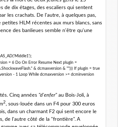
rès la mort de deux jeunes gens le 25
 de dix étages, des escaliers qui sentent
par les crachats. De l'autre, à quelques pas,
de petites HLM récentes aux murs blancs, sans
olence des banlieues semble n'être qu'une
AS_AD('Middle1');
sion = 6 Do On Error Resume Next plugin =
ShockwaveFlash." & dcmaxversion & ""))) If plugin = true
ersion - 1 Loop While dcmaxversion >= dcminversion
ôtés. Cinq années
"d'enfer"
au Bois-Joli, à
2
 m
, sous-louée dans un F4 pour 300 euros
ois, dans un charmant F2 qui sent encore le
 de l'autre côté de la "frontière". A