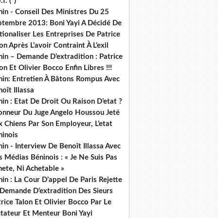
.f. (*)
in - Conseil Des Ministres Du 25
ptembre 2013: Boni Yayi A Décidé De
ionaliser Les Entreprises De Patrice
on Après L’avoir Contraint À L’exil
in – Demande D’extradition : Patrice
on Et Olivier Bocco Enfin Libres !!!
nin: Entretien À Bâtons Rompus Avec
oît Illassa
in : Etat De Droit Ou Raison D’etat ?
honneur Du Juge Angelo Houssou Jeté
 Chiens Par Son Employeur, L’etat
ninois
in - Interview De Benoît Illassa Avec
 Médias Béninois : « Je Ne Suis Pas
ete, Ni Achetable »
in : La Cour D’appel De Paris Rejette
 Demande D’extradition Des Sieurs
rice Talon Et Olivier Bocco Par Le
ctateur Et Menteur Boni Yayi