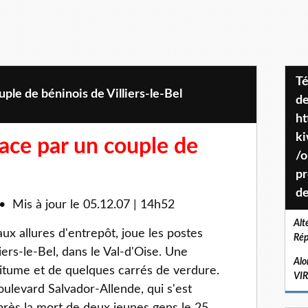
Téléchargez le projet de société
ple de béninois de Villiers-le-Bel
de
ht
k
face par un couple de
/o
pr
de
 Mis à jour le 05.12.07 | 14h52
Alt
x allures d'entrepôt, joue les postes
Rép
iers-le-Bel, dans le Val-d'Oise. Une
Alo
 bitume et de quelques carrés de verdure.
VI
boulevard Salvador-Allende, qui s'est