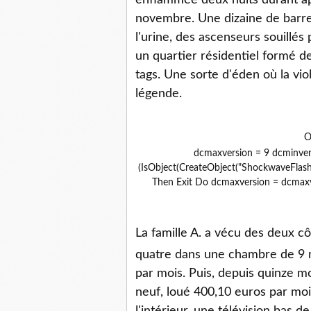
enflammée deux nuits durant ap
novembre. Une dizaine de barres
l'urine, des ascenseurs souillés 
un quartier résidentiel formé 
tags. Une sorte d'éden où la vi
légende.
O
dcmaxversion = 9 dcminver
(IsObject(CreateObject("ShockwaveFlash.
Then Exit Do dcmaxversion = dcmaxv
La famille A. a vécu des deux c
quatre dans une chambre de 9
par mois. Puis, depuis quinze m
neuf, loué 400,10 euros par mois,