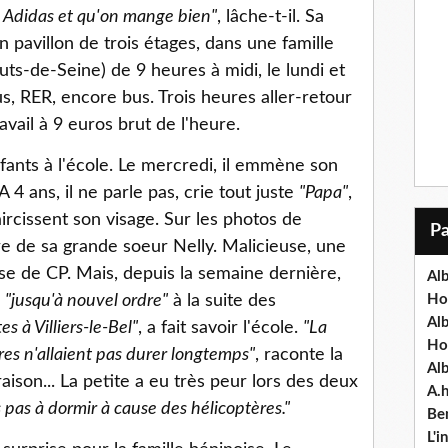
 Adidas et qu'on mange bien"
, lâche-t-il. Sa
pavillon de trois étages, dans une famille
ts-de-Seine) de 9 heures à midi, le lundi et
s, RER, encore bus. Trois heures aller-retour
avail à 9 euros brut de l'heure.
ants à l'école. Le mercredi, il emmène son
. A 4 ans, il ne parle pas, crie tout juste
"Papa"
,
aircissent son visage. Sur les photos de
aire de sa grande soeur Nelly. Malicieuse, une
asse de CP. Mais, depuis la semaine dernière,
Alb
e
"jusqu'à nouvel ordre"
à la suite des
Ho
Al
s à Villiers-le-Bel"
, a fait savoir l'école.
"La
Ho
res n'allaient pas durer longtemps"
, raconte la
Al
 raison... La petite a eu très peur lors des deux
A.
is pas à dormir à cause des hélicoptères."
Ben
L'