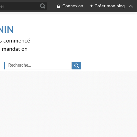
Connexion
+
Créer mon blog
ENIN
ons commencé
nd mandat en