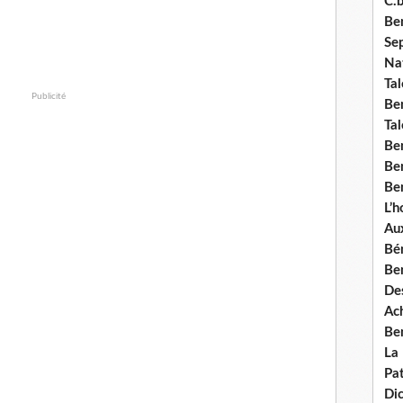
C.b
Ben
Se
Nat
Tal
Publicité
Ben
Tal
Be
Ben
Ben
L’
Aux
Bé
Ben
Des
Ach
Ben
La
Pat
Di