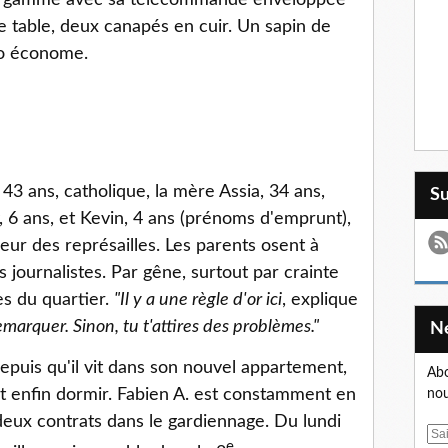
s de gamme avec sa télécommande enveloppée
e table, deux canapés en cuir. Un sapin de
co économe.
43 ans, catholique, la mère Assia, 34 ans,
S
, 6 ans, et Kevin, 4 ans (prénoms d'emprunt),
eur des représailles. Les parents osent à
 journalistes. Par gêne, surtout par crainte
es du quartier.
"Il y a une règle d'or ici
, explique
remarquer. Sinon, tu t'attires des problèmes."
epuis qu'il vit dans son nouvel appartement,
Abo
ut enfin dormir. Fabien A. est constamment en
nou
eux contrats dans le gardiennage. Du lundi
E
e