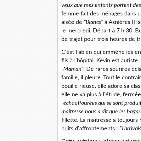
veux que mes enfants portent des
femme fait des ménages dans un 
aisée de
"Blancs"
à Asnières (Hau
le mercredi. Départ à 7 h 30. Bu
de trajet pour trois heures de tr
C'est Fabien qui emmène les enf
fils à l'hôpital. Kevin est autiste
"Maman"
. De rares sourires écl
famille, il pleure. Tout le contr
bouille rieuse, elle adore sa cl
elle ne va plus à l'étude, fermé
"échauffourées qui se sont produite
maîtresse nous a dit que les bagar
fillette. La maîtresse a toujours
nuits d'affrontements :
"J'arriva