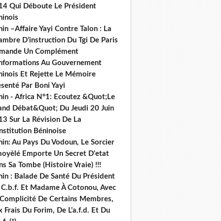
14 Qui Déboute Le Président
ninois
in –Affaire Yayi Contre Talon : La
ambre D’instruction Du Tgi De Paris
mande Un Complément
informations Au Gouvernement
ninois Et Rejette Le Mémoire
senté Par Boni Yayi
nin - Africa N°1: Ecoutez &Quot;Le
and Débat&Quot; Du Jeudi 20 Juin
13 Sur La Révision De La
nstitution Béninoise
nin: Au Pays Du Vodoun, Le Sorcier
oyèlé Emporte Un Secret D'etat
s Sa Tombe (Histoire Vraie) !!!
nin : Balade De Santé Du Président
 C.b.f. Et Madame À Cotonou, Avec
 Complicité De Certains Membres,
 Frais Du Forim, De L’a.f.d. Et Du