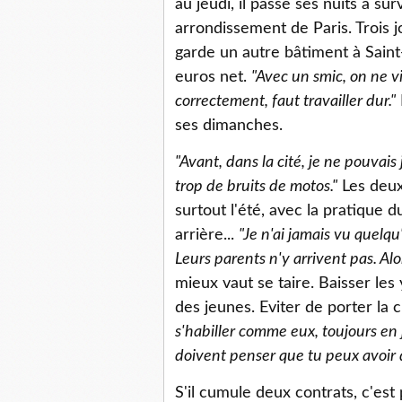
au jeudi, il passe ses nuits à su
arrondissement de Paris. Trois j
garde un autre bâtiment à Saint-
euros net.
"Avec un smic, on ne v
correctement, faut travailler dur."
ses dimanches.
"Avant, dans la cité, je ne pouvai
trop de bruits de motos."
Les deux
surtout l'été, avec la pratique 
arrière...
"Je n'ai jamais vu quelqu'
Leurs parents n'y arrivent pas. Alor
mieux vaut se taire. Baisser les
des jeunes. Eviter de porter la 
s'habiller comme eux, toujours en
doivent penser que tu peux avoir d
S'il cumule deux contrats, c'es