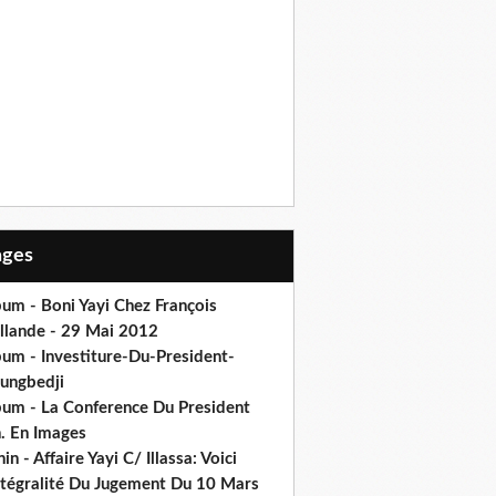
Pages
um - Boni Yayi Chez François
llande - 29 Mai 2012
bum - Investiture-Du-President-
ungbedji
bum - La Conference Du President
h. En Images
in - Affaire Yayi C/ Illassa: Voici
intégralité Du Jugement Du 10 Mars