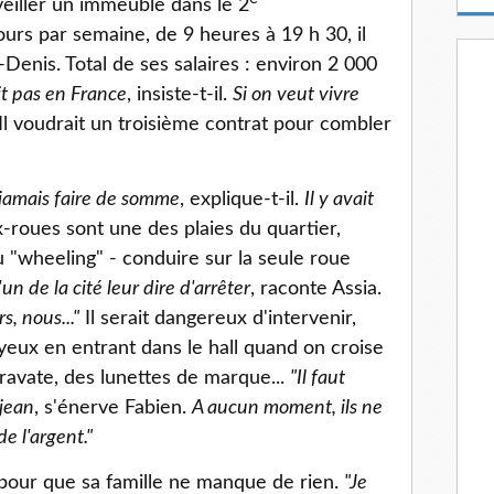
rveiller un immeuble dans le 2
m
a
ours par semaine, de 9 heures à 19 h 30, il
i
Denis. Total de ses salaires : environ 2 000
l
it pas en France
, insiste-t-il.
Si on veut vivre
Il voudrait un troisième contrat pour combler
s jamais faire de somme
, explique-t-il.
Il y avait
-roues sont une des plaies du quartier,
du "wheeling" - conduire sur la seule roue
un de la cité leur dire d'arrêter
, raconte Assia.
s, nous..."
Il serait dangereux d'intervenir,
 yeux en entrant dans le hall quand on croise
cravate, des lunettes de marque...
"Il faut
 jean
, s'énerve Fabien.
A aucun moment, ils ne
e l'argent."
t pour que sa famille ne manque de rien.
"Je