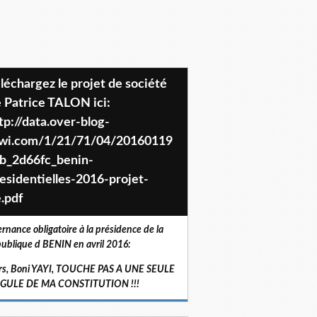
 Patrice TALON ici:
tp://data.over-blog-
iwi.com/1/21/71/04/20160119
b_2d66fc_benin-
esidentielles-2016-projet-
.pdf
ernance obligatoire à la présidence de la
ublique d BENIN en avril 2016:
rs, Boni YAYI, TOUCHE PAS A UNE SEULE
RGULE DE MA CONSTITUTION !!!