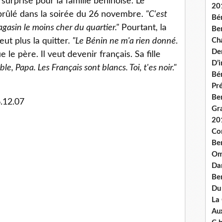
urprise pour la famille béninoise. Le
20
 brûlé dans la soirée du 26 novembre.
"C'est
Bé
magasin le moins cher du quartier."
Pourtant, la
Ben
eut plus la quitter.
"Le Bénin ne m'a rien donné.
Ch
De
ue le père. Il veut devenir français. Sa fille
D’
ble, Papa. Les Français sont blancs. Toi, t'es noir."
Bé
Pré
Be
6.12.07
Gr
20
Co
Be
Om
Dan
Be
Du
La
Aux