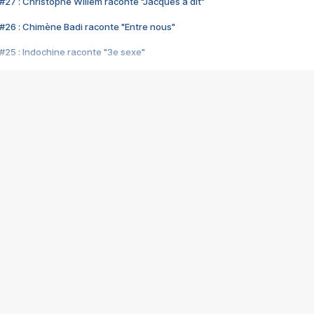
#27 : Christophe Willem raconte "Jacques a dit"
#26 : Chimène Badi raconte "Entre nous"
#25 : Indochine raconte "3e sexe"
#24 : Zaho raconte "C'est chelou"
#23 : Patrick Bruel raconte "Au café des délices"
#22 : Kyo raconte "Le chemin"
#21 : Nolwenn Leroy raconte "Cassé"
#20 : Patrick Hernandez raconte "Born to be alive"
#19 : Lorie raconte "Près de moi"
#18 : Michael Jones raconte "A nos actes manqués" (avec Jean-Jacque
#17 : Khaled raconte "Aïcha"
#16 : Corneille raconte "Parce qu'on vient de loin"
#15 : Indochine raconte "L'aventurier"