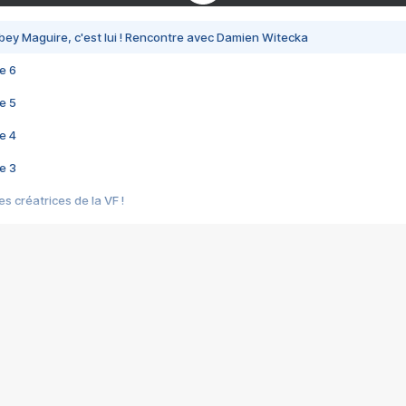
bey Maguire, c'est lui ! Rencontre avec Damien Witecka
e 6
e 5
e 4
e 3
s créatrices de la VF !
e 2
e 1
e Mektoub My Love arrive enfin ! Rencontre avec Shaïn Boumedine et Sal
i : après Toni en famille
elle réalise le bouleversant Dites lui que je l'aime
ais ! Rencontre autour de Vie privée de Rebecca Zlotowski