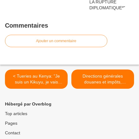
Commentaires
Ajouter un commentaire
< Tueries au Kenya: "Je
Directions générales
suis un Kikuyu, je vais
douanes et impôts,
mourir"
secrétariat général du
gouvernement : Les raisons
des limogeages >
Hébergé par Overblog
Top articles
Pages
Contact