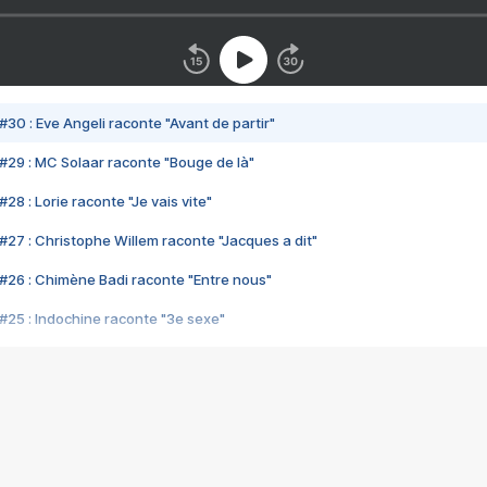
#30 : Eve Angeli raconte "Avant de partir"
#29 : MC Solaar raconte "Bouge de là"
28 : Lorie raconte "Je vais vite"
#27 : Christophe Willem raconte "Jacques a dit"
#26 : Chimène Badi raconte "Entre nous"
#25 : Indochine raconte "3e sexe"
#24 : Zaho raconte "C'est chelou"
#23 : Patrick Bruel raconte "Au café des délices"
#22 : Kyo raconte "Le chemin"
#21 : Nolwenn Leroy raconte "Cassé"