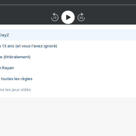
 DayZ
 a 13 ans (et vous l'avez ignoré)
e (littéralement)
im Rayan
 toutes les règles
s les jeux vidéo
us choquant de Rockstar ? - Le scandale BULLY
e plus moche de Steam
du RÊVE tourne au CAUCHEMAR
pendant 8 heures