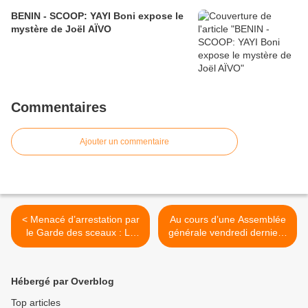
BENIN - SCOOP: YAYI Boni expose le
mystère de Joël AÏVO
Commentaires
Ajouter un commentaire
< Menacé d’arrestation par
Au cours d’une Assemblée
le Garde des sceaux : Le
générale vendredi dernier :
député Antoine Dayori saisit
Les magistrats arrêtent un
la Cour
suspect. >
Hébergé par Overblog
Top articles