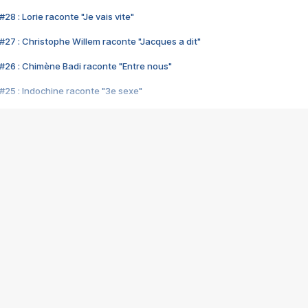
28 : Lorie raconte "Je vais vite"
#27 : Christophe Willem raconte "Jacques a dit"
#26 : Chimène Badi raconte "Entre nous"
#25 : Indochine raconte "3e sexe"
#24 : Zaho raconte "C'est chelou"
#23 : Patrick Bruel raconte "Au café des délices"
#22 : Kyo raconte "Le chemin"
#21 : Nolwenn Leroy raconte "Cassé"
#20 : Patrick Hernandez raconte "Born to be alive"
#19 : Lorie raconte "Près de moi"
#18 : Michael Jones raconte "A nos actes manqués" (avec Jean-Jacque
#17 : Khaled raconte "Aïcha"