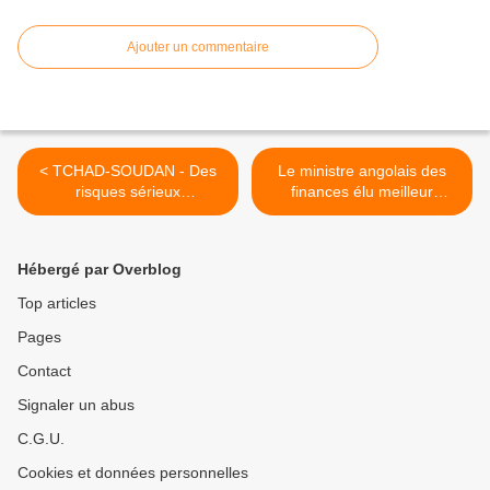
Ajouter un commentaire
< TCHAD-SOUDAN - Des
Le ministre angolais des
risques sérieux
finances élu meilleur
d'embrasement
ministre des Finances
d'Afrique >
Hébergé par Overblog
Top articles
Pages
Contact
Signaler un abus
C.G.U.
Cookies et données personnelles