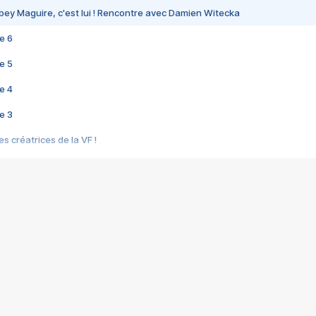
bey Maguire, c'est lui ! Rencontre avec Damien Witecka
e 6
e 5
e 4
e 3
s créatrices de la VF !
e 2
e 1
e Mektoub My Love arrive enfin ! Rencontre avec Shaïn Boumedine et Sal
i : après Toni en famille
elle réalise le bouleversant Dites lui que je l'aime
ais ! Rencontre autour de Vie privée de Rebecca Zlotowski