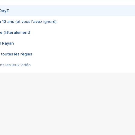
 DayZ
 a 13 ans (et vous l'avez ignoré)
e (littéralement)
im Rayan
 toutes les règles
s les jeux vidéo
us choquant de Rockstar ? - Le scandale BULLY
e plus moche de Steam
du RÊVE tourne au CAUCHEMAR
pendant 8 heures
it… à tort
umiliés par un jeu vidéo