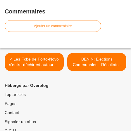
Commentaires
Ajouter un commentaire
< Les Fcbe de Porto-Novo
BENIN: Elections
s’entre-déchirent autour de
Communales - Résultats -
l'argent sale du roi Boni 1er
Liste des Candidats Elus à
COTONOU >
Hébergé par Overblog
Top articles
Pages
Contact
Signaler un abus
C.G.U.