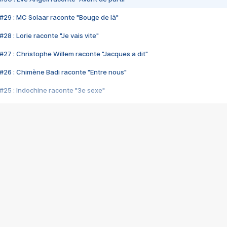
#29 : MC Solaar raconte "Bouge de là"
28 : Lorie raconte "Je vais vite"
#27 : Christophe Willem raconte "Jacques a dit"
#26 : Chimène Badi raconte "Entre nous"
#25 : Indochine raconte "3e sexe"
#24 : Zaho raconte "C'est chelou"
#23 : Patrick Bruel raconte "Au café des délices"
#22 : Kyo raconte "Le chemin"
#21 : Nolwenn Leroy raconte "Cassé"
#20 : Patrick Hernandez raconte "Born to be alive"
#19 : Lorie raconte "Près de moi"
#18 : Michael Jones raconte "A nos actes manqués" (avec Jean-Jacque