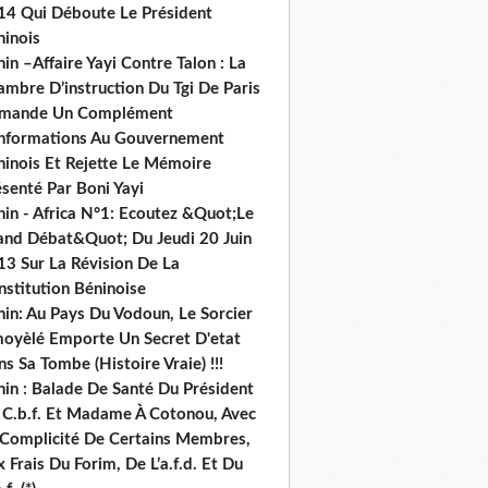
14 Qui Déboute Le Président
ninois
in –Affaire Yayi Contre Talon : La
ambre D’instruction Du Tgi De Paris
mande Un Complément
informations Au Gouvernement
ninois Et Rejette Le Mémoire
senté Par Boni Yayi
nin - Africa N°1: Ecoutez &Quot;Le
and Débat&Quot; Du Jeudi 20 Juin
13 Sur La Révision De La
nstitution Béninoise
nin: Au Pays Du Vodoun, Le Sorcier
oyèlé Emporte Un Secret D'etat
s Sa Tombe (Histoire Vraie) !!!
nin : Balade De Santé Du Président
 C.b.f. Et Madame À Cotonou, Avec
 Complicité De Certains Membres,
 Frais Du Forim, De L’a.f.d. Et Du