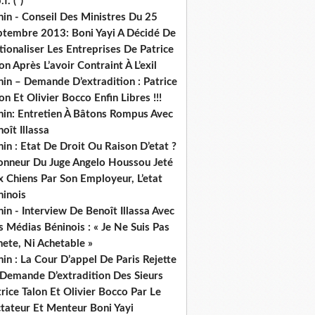
.f. (*)
in - Conseil Des Ministres Du 25
ptembre 2013: Boni Yayi A Décidé De
ionaliser Les Entreprises De Patrice
on Après L’avoir Contraint À L’exil
in – Demande D’extradition : Patrice
on Et Olivier Bocco Enfin Libres !!!
nin: Entretien À Bâtons Rompus Avec
oît Illassa
in : Etat De Droit Ou Raison D’etat ?
honneur Du Juge Angelo Houssou Jeté
 Chiens Par Son Employeur, L’etat
ninois
in - Interview De Benoît Illassa Avec
 Médias Béninois : « Je Ne Suis Pas
ete, Ni Achetable »
in : La Cour D’appel De Paris Rejette
 Demande D’extradition Des Sieurs
rice Talon Et Olivier Bocco Par Le
ctateur Et Menteur Boni Yayi