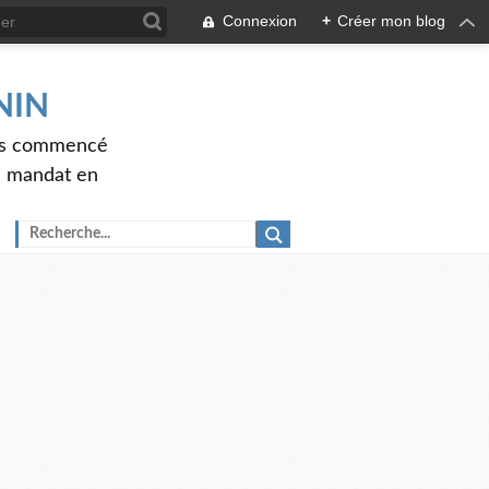
Connexion
+
Créer mon blog
ENIN
ons commencé
nd mandat en