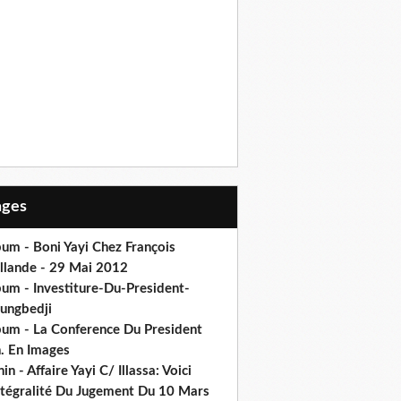
Pages
um - Boni Yayi Chez François
llande - 29 Mai 2012
bum - Investiture-Du-President-
ungbedji
bum - La Conference Du President
h. En Images
in - Affaire Yayi C/ Illassa: Voici
intégralité Du Jugement Du 10 Mars