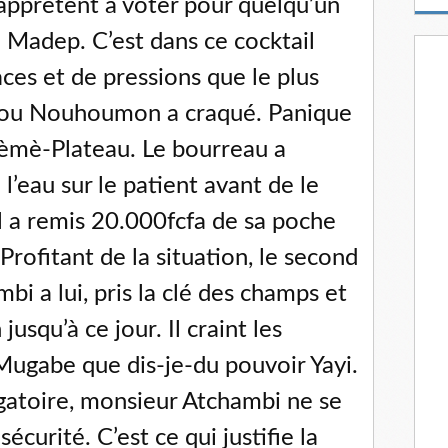
s’apprêtent à voter pour quelqu’un
m
a
 Madep. C’est dans ce cocktail
i
l
ces et de pressions que le plus
hissou Nouhoumon a craqué. Panique
èmè-Plateau. Le bourreau a
’eau sur le patient avant de le
il a remis 20.000fcfa de sa poche
Profitant de la situation, le second
bi a lui, pris la clé des champs et
jusqu’à ce jour. Il craint les
Mugabe que dis-je-du pouvoir Yayi.
ogatoire, monsieur Atchambi ne se
écurité. C’est ce qui justifie la