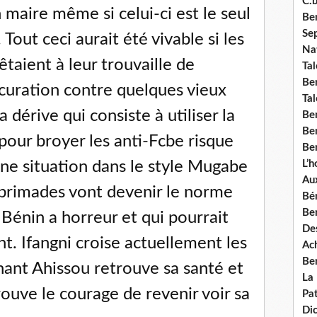
C.b
 maire même si celui-ci est le seul
Ben
Se
 Tout ceci aurait été vivable si les
Nat
taient à leur trouvaille de
Tal
Ben
ocuration contre quelques vieux
Tal
a dérive qui consiste à utiliser la
Be
Ben
pour broyer les anti-Fcbe risque
Ben
ne situation dans le style Mugabe
L’
Aux
brimades vont devenir le norme
Bé
Ben
 Bénin a horreur et qui pourrait
Des
. Ifangni croise actuellement les
Ach
Ben
nant Ahissou retrouve sa santé et
La
ouve le courage de revenir voir sa
Pat
Di