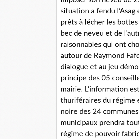
imposer son neveu de 
situation a fendu l’Asag
prêts à lécher les bottes
bec de neveu et de l’aut
raisonnables qui ont choi
autour de Raymond Fafo
dialogue et au jeu démo
principe des 05 conseil
mairie. L’information es
thuriféraires du régime et
noire des 24 communes d
municipaux prendra tout
régime de pouvoir fabriq