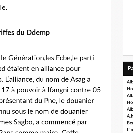
le.
 griffes du Ddemp
le Génération,les Fcbe,le parti
pd étaient en alliance pour
s. L’alliance, du nom de Asag a
Alb
 17 à pouvoir à Ifangni contre 05
Ho
Al
présentant du Pne, le douanier
Ho
Al
nnu sous le nom de douanier
A.
 James Sagbo, a commencé par
Ben
L'