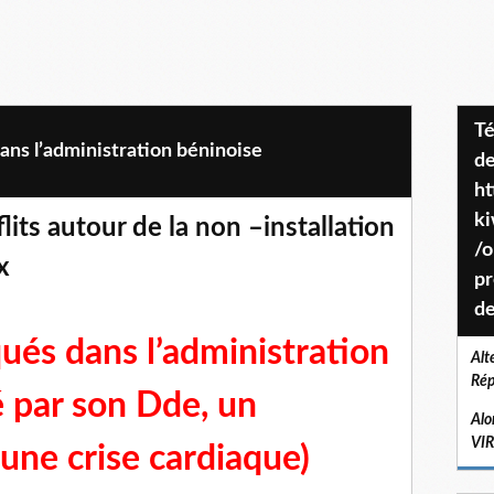
Téléchargez le projet de société
ans l’administration béninoise
de
ht
k
ts autour de la non –installation
/o
x
pr
de
qués dans l’administration
Alt
Rép
é par son Dde, un
Alo
VI
 une crise cardiaque)