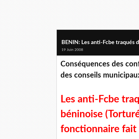
BENIN: Les anti-Fcbe traqués d
19 Juin 2008
Conséquences des confli
des conseils municipau
Les anti-Fcbe tra
béninoise (Tortur
fonctionnaire fait