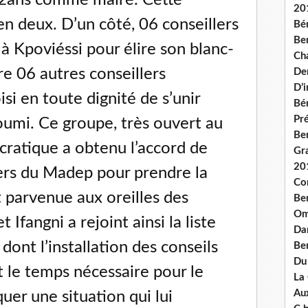
22ans comme maire. Cette
20
 en deux. D’un côté, 06 conseillers
Bé
Ben
 à Kpoviéssi pour élire son blanc-
Ch
re 06 autres conseillers
De
D’
si en toute dignité de s’unir
Bé
Pré
umi. Ce groupe, très ouvert au
Be
cratique a obtenu l’accord de
Gr
20
lers du Madep pour prendre la
Co
t parvenue aux oreilles des
Be
Om
 Ifangni a rejoint ainsi la liste
Dan
ont l’installation des conseils
Be
Du
 le temps nécessaire pour le
La
Aux
uer une situation qui lui