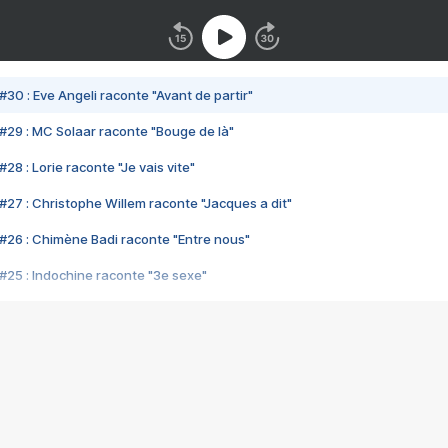
#30 : Eve Angeli raconte "Avant de partir"
#29 : MC Solaar raconte "Bouge de là"
28 : Lorie raconte "Je vais vite"
#27 : Christophe Willem raconte "Jacques a dit"
#26 : Chimène Badi raconte "Entre nous"
#25 : Indochine raconte "3e sexe"
#24 : Zaho raconte "C'est chelou"
#23 : Patrick Bruel raconte "Au café des délices"
#22 : Kyo raconte "Le chemin"
#21 : Nolwenn Leroy raconte "Cassé"