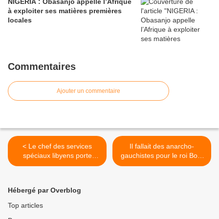
NIGERIA : Obasanjo appelle l’Afrique
à exploiter ses matières premières
locales
Commentaires
Ajouter un commentaire
< Le chef des services
Il fallait des anarcho-
spéciaux libyens porte
gauchistes pour le roi Boni
plainte contre Jeune Afrique
1er !!! >
Hébergé par Overblog
Top articles