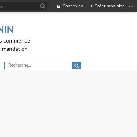
Connexion
+
Créer mon blog
ENIN
ons commencé
nd mandat en