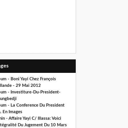
Pages
um - Boni Yayi Chez François
llande - 29 Mai 2012
bum - Investiture-Du-President-
ungbedji
bum - La Conference Du President
h. En Images
in - Affaire Yayi C/ Illassa: Voici
intégralité Du Jugement Du 10 Mars