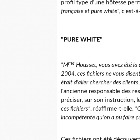
profil type d'une hôtesse perm
française et pure white",
c'est-à
"PURE WHITE"
me
"M
Housset, vous avez été la
2004, ces fichiers ne vous disent
était d'aller chercher des clients
l'ancienne responsable des r
préciser, sur son instruction, 
ces fichiers"
, réaffirme-t-elle.
"C
incompétente qu'on a pu faire ç
Ces fichiers ont été découver