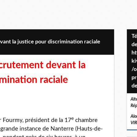
Téléchargez le projet de société
nt la justice pour discrimination raciale
de
ht
k
crutement devant la
/o
imination raciale
pr
de
Alt
Rép
Alo
e
er Fourmy, président de la 17
chambre
VI
e grande instance de Nanterre (Hauts-de-