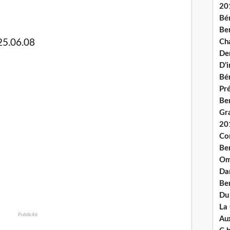
20
Bé
Ben
Ch
 25.06.08
De
D’
Bé
Pré
Be
Gr
20
Co
Be
Om
Dan
Be
Du
La
Publicité
Aux