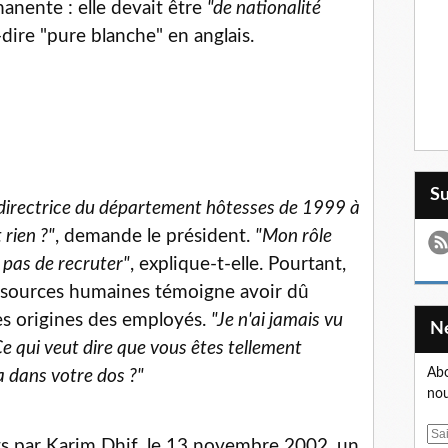
anente : elle devait être
"de nationalité
-dire "pure blanche" en anglais.
S
 directrice du département hôtesses de 1999 à
 rien ?"
, demande le président.
"Mon rôle
, pas de recruter"
, explique-t-elle. Pourtant,
essources humaines témoigne avoir dû
les origines des employés.
"Je n'ai jamais vu
e qui veut dire que vous êtes tellement
Abo
a dans votre dos ?"
nou
E
ts par Karim Dhif, le 13 novembre 2002, un