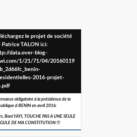
 Patrice TALON ici:
tp://data.over-blog-
iwi.com/1/21/71/04/20160119
b_2d66fc_benin-
esidentielles-2016-projet-
.pdf
ernance obligatoire à la présidence de la
ublique d BENIN en avril 2016:
rs, Boni YAYI, TOUCHE PAS A UNE SEULE
RGULE DE MA CONSTITUTION !!!