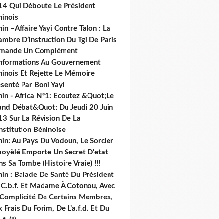
14 Qui Déboute Le Président
ninois
in –Affaire Yayi Contre Talon : La
ambre D’instruction Du Tgi De Paris
mande Un Complément
informations Au Gouvernement
ninois Et Rejette Le Mémoire
senté Par Boni Yayi
nin - Africa N°1: Ecoutez &Quot;Le
and Débat&Quot; Du Jeudi 20 Juin
13 Sur La Révision De La
nstitution Béninoise
nin: Au Pays Du Vodoun, Le Sorcier
oyèlé Emporte Un Secret D'etat
s Sa Tombe (Histoire Vraie) !!!
nin : Balade De Santé Du Président
 C.b.f. Et Madame À Cotonou, Avec
 Complicité De Certains Membres,
 Frais Du Forim, De L’a.f.d. Et Du