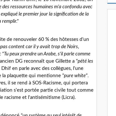
m
ce des ressources humaines m'a confondu avec
a
i
 expliqué le premier jour la signification de la
l
 remplir."
uite de renouveler 60 % des hôtesses d'un
t pas content car il y avait trop de Noirs
,
: "Tu peux prendre un Arabe, s'il parle comme
ancien DG reconnaît que Gillette a
"pété les
. Dhif en parle avec des collègues, l'une
de la plaquette qui mentionne
"pure white"
.
s, il se rend à SOS-Racisme, qui portera
ciation s'est portée partie civile tout comme
e racisme et l'antisémitisme (Licra).
 a dénoncé
"un système au seul intérêt de