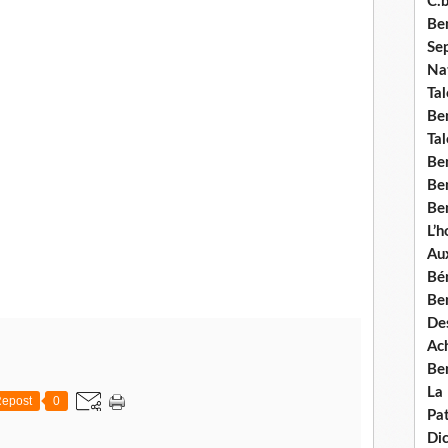
C.b
Ben
Se
Nat
Tal
Ben
Tal
Be
Ben
Ben
L’
Aux
Bé
Ben
Des
Ach
Ben
La
epost
0
Pat
Di