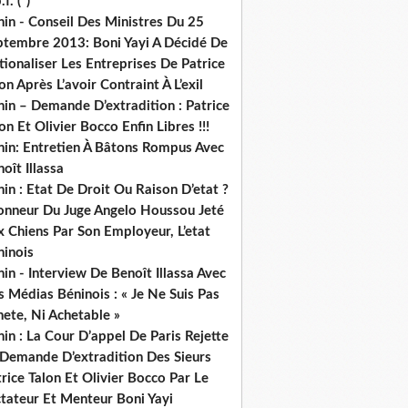
.f. (*)
in - Conseil Des Ministres Du 25
ptembre 2013: Boni Yayi A Décidé De
ionaliser Les Entreprises De Patrice
on Après L’avoir Contraint À L’exil
in – Demande D’extradition : Patrice
on Et Olivier Bocco Enfin Libres !!!
nin: Entretien À Bâtons Rompus Avec
oît Illassa
in : Etat De Droit Ou Raison D’etat ?
honneur Du Juge Angelo Houssou Jeté
 Chiens Par Son Employeur, L’etat
ninois
in - Interview De Benoît Illassa Avec
 Médias Béninois : « Je Ne Suis Pas
ete, Ni Achetable »
in : La Cour D’appel De Paris Rejette
 Demande D’extradition Des Sieurs
rice Talon Et Olivier Bocco Par Le
ctateur Et Menteur Boni Yayi