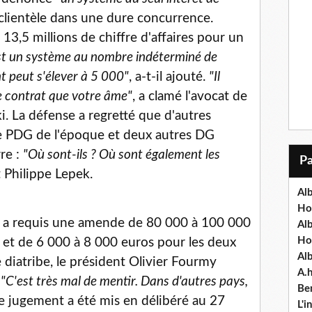
a clientèle dans une dure concurrence.
, 13,5 millions de chiffre d'affaires pour un
st un système au nombre indéterminé de
t peut s'élever à 5 000"
, a-t-il ajouté.
"Il
le contrat que votre âme"
, a clamé l'avocat de
ki. La défense a regretté que d'autres
 le PDG de l'époque et deux autres DG
rre :
"Où sont-ils ? Où sont également les
t Philippe Lepek.
Alb
Ho
e a requis une amende de 80 000 à 100 000
Al
Ho
 et de 6 000 à 8 000 euros pour les deux
Al
 diatribe, le président Olivier Fourmy
A.
:
"C'est très mal de mentir. Dans d'autres pays,
Ben
e jugement a été mis en délibéré au 27
L'