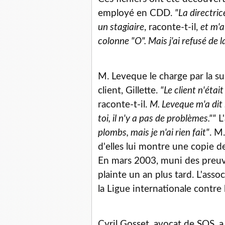
employé en CDD.
"La directri
un stagiaire
, raconte-t-il,
et m'a
colonne "O". Mais j'ai refusé de la
M. Leveque le charge par la s
client, Gillette.
"Le client n'étai
raconte-t-il.
M. Leveque m'a dit 
toi, il n'y a pas de problèmes.""
L'
plombs, mais je n'ai rien fait"
. M
d'elles lui montre une copie 
En mars 2003, muni des preuve
plainte un an plus tard. L'asso
la Ligue internationale contre l
Cyril Gosset, avocat de SOS,