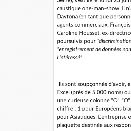
Seine), s'est livré, lundi 23 ju
caustique one-man-show. Il n'a
Daytona (en tant que personne
agents commerciaux, François 
Caroline Housset, ex-directric
poursuivis pour
"discrimination
"enregistrement de données nomi
l'intéressé"
.
Ils sont soupçonnés d'avoir, 
Excel (près de 5 000 noms) où r
une curieuse colonne "O". "O
chiffre : 1 pour Européens bl
pour Asiatiques. L'entreprise 
plaquette destinée aux respons