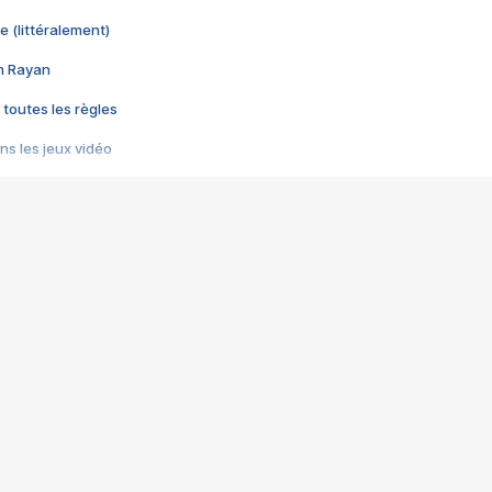
e (littéralement)
im Rayan
 toutes les règles
s les jeux vidéo
us choquant de Rockstar ? - Le scandale BULLY
e plus moche de Steam
du RÊVE tourne au CAUCHEMAR
pendant 8 heures
it… à tort
umiliés par un jeu vidéo
ire - Final Fantasy 8
ti un empire - Age of Empires