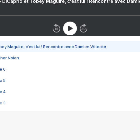
 DiCaprio et Tobey Maguire, c'est lui ! Rencontre avec Dam
bey Maguire, c'est lui ! Rencontre avec Damien Witecka
pher Nolan
e 6
e 5
e 4
e 3
s créatrices de la VF !
e 2
e 1