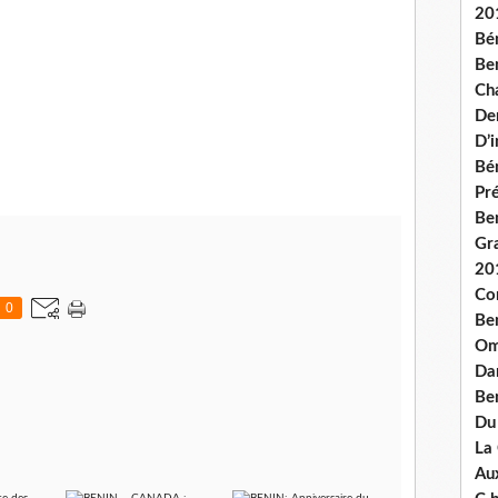
20
Bé
Ben
Ch
De
D’
Bé
Pré
Be
Gr
20
Co
0
Be
Om
Dan
Be
Du
La
Aux