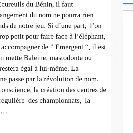
m
cureuils du Bénin, il faut
a
hangement du nom ne pourra rien
i
l
nds de notre jeu. Si d’une part,
l’on
rop petit pour faire face à l’éléphant,
ut accompagner de ” Emergent “, il est
on mette Baleine, mastodonte ou
 restera égal à lui-même. La
 ne passe par la révolution de nom.
 conscience, la création des centres de
régulière
des championnats,
la
tc…