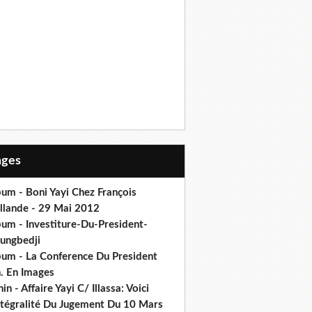
Pages
um - Boni Yayi Chez François
llande - 29 Mai 2012
bum - Investiture-Du-President-
ungbedji
bum - La Conference Du President
h. En Images
in - Affaire Yayi C/ Illassa: Voici
intégralité Du Jugement Du 10 Mars