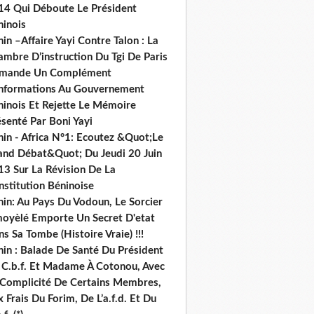
14 Qui Déboute Le Président
ninois
in –Affaire Yayi Contre Talon : La
ambre D’instruction Du Tgi De Paris
mande Un Complément
informations Au Gouvernement
ninois Et Rejette Le Mémoire
senté Par Boni Yayi
nin - Africa N°1: Ecoutez &Quot;Le
and Débat&Quot; Du Jeudi 20 Juin
13 Sur La Révision De La
nstitution Béninoise
nin: Au Pays Du Vodoun, Le Sorcier
oyèlé Emporte Un Secret D'etat
s Sa Tombe (Histoire Vraie) !!!
nin : Balade De Santé Du Président
 C.b.f. Et Madame À Cotonou, Avec
 Complicité De Certains Membres,
 Frais Du Forim, De L’a.f.d. Et Du