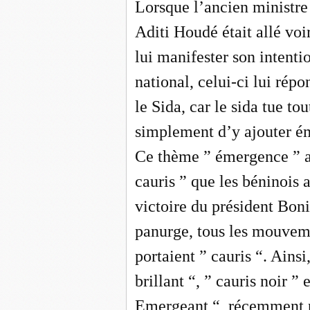
Lorsque l’ancien ministre 
Aditi Houdé était allé vo
lui manifester son intent
national, celui-ci lui rép
le Sida, car le sida tue to
simplement d’y ajouter é
Ce thème ” émergence ” a
cauris ” que les béninois 
victoire du président Boni
panurge, tous les mouveme
portaient ” cauris “. Ainsi
brillant “, ” cauris noir 
Emergeant “
récemment pr