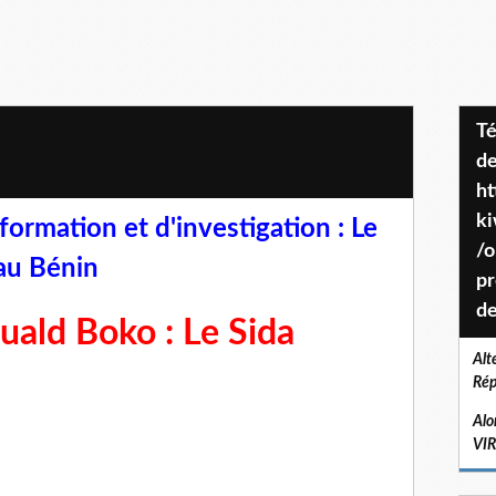
Téléchargez le projet de société
de
ht
k
formation et d'investigation : Le
/o
 au Bénin
pr
de
uald Boko : Le Sida
Alt
Rép
Alo
VI