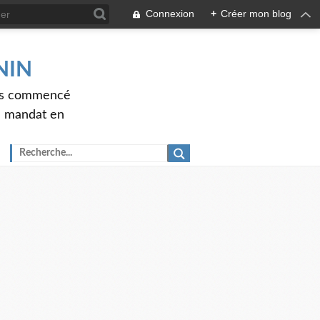
Connexion
+
Créer mon blog
ENIN
ons commencé
nd mandat en