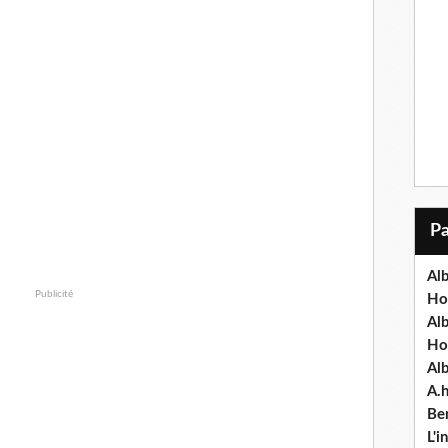
Alb
Publicité
Ho
Al
Ho
Al
A.
Ben
L'