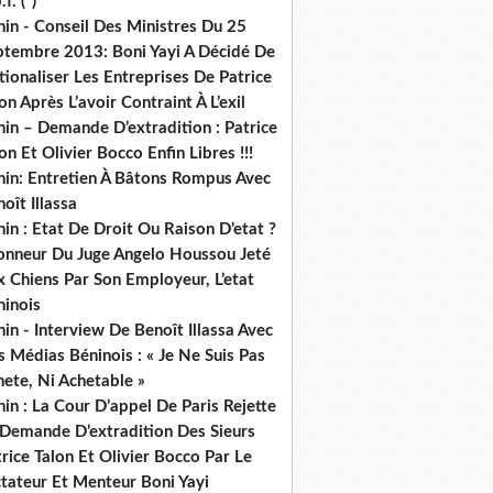
.f. (*)
in - Conseil Des Ministres Du 25
ptembre 2013: Boni Yayi A Décidé De
ionaliser Les Entreprises De Patrice
on Après L’avoir Contraint À L’exil
in – Demande D’extradition : Patrice
on Et Olivier Bocco Enfin Libres !!!
nin: Entretien À Bâtons Rompus Avec
oît Illassa
in : Etat De Droit Ou Raison D’etat ?
honneur Du Juge Angelo Houssou Jeté
 Chiens Par Son Employeur, L’etat
ninois
in - Interview De Benoît Illassa Avec
 Médias Béninois : « Je Ne Suis Pas
ete, Ni Achetable »
in : La Cour D’appel De Paris Rejette
 Demande D’extradition Des Sieurs
rice Talon Et Olivier Bocco Par Le
ctateur Et Menteur Boni Yayi