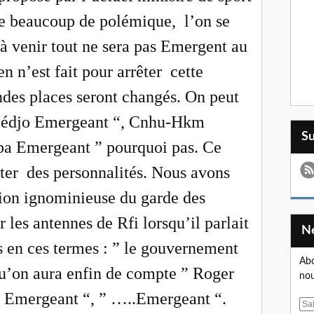
te beaucoup de polémique,
l’on se
 à venir tout ne sera pas Emergent au
en n’est fait pour arrêter
cette
andes places seront changés. On peut
Alédjo Emergeant “, Cnhu-Hkm
S
a Emergeant ” pourquoi pas. Ce
ter
des personnalités. Nous avons
ion ignominieuse du garde des
 les antennes de Rfi lorsqu’il parlait
 en ces termes : ” le gouvernement
Abo
u’on aura enfin de compte ” Roger
nou
 Emergeant “, ” …..Emergeant “.
E