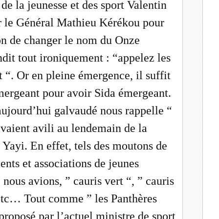
de la jeunesse et des sport Valentin
ir le Général Mathieu Kérékou pour
ion de changer le nom du Onze
ondit tout ironiquement : “appelez les
ut “. Or en pleine émergence, il suffit
mergeant pour avoir Sida émergeant.
ujourd’hui galvaudé nous rappelle “
avaient avili au lendemain de la
 Yayi. En effet, tels des moutons de
nts et associations de jeunes
, nous avions, ” cauris vert “, ” cauris
” etc… Tout comme ” les Panthères
oposé par l’actuel ministre de sport