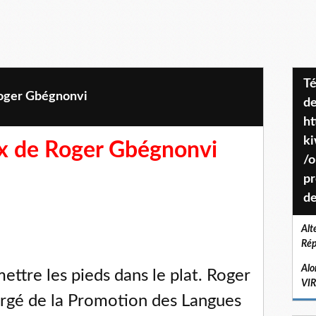
Téléchargez le projet de société
Roger Gbégnonvi
de
ht
k
ix de Roger Gbégnonvi
/o
pr
de
Alt
Rép
Alo
mettre les pieds dans le plat. Roger
VI
argé de la Promotion des Langues