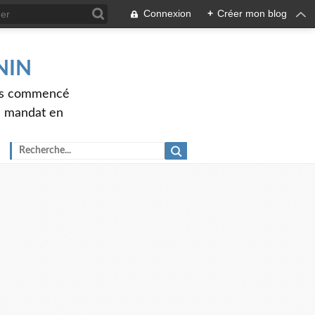
Connexion
+
Créer mon blog
ENIN
ons commencé
nd mandat en