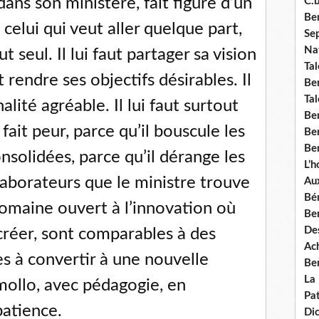
 dans son ministère, fait figure d’un
C.b
Ben
t celui qui veut aller quelque part,
Se
Nat
t seul. Il lui faut partager sa vision
Tal
ut rendre ses objectifs désirables. Il
Ben
Tal
alité agréable. Il lui faut surtout
Be
ait peur, parce qu’il bouscule les
Ben
Ben
nsolidées, parce qu’il dérange les
L’
llaborateurs que le ministre trouve
Aux
Bé
domaine ouvert à l’innovation où
Ben
Des
 créer, sont comparables à des
Ach
 à convertir à une nouvelle
Ben
La
 mollo, avec pédagogie, en
Pat
patience.
Di