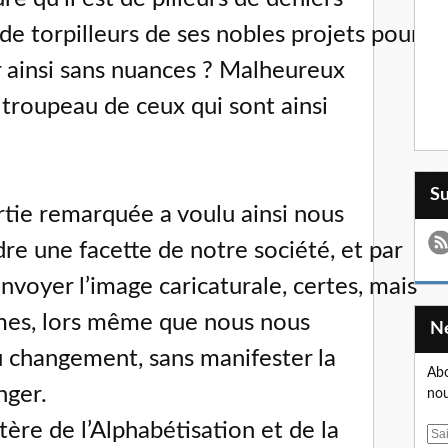
t de torpilleurs de ses nobles projets pour
r ainsi sans nuances ? Malheureux
 troupeau de ceux qui sont ainsi
S
ortie remarquée a voulu ainsi nous
re une facette de notre société, et par
envoyer l’image caricaturale, certes, mais
mes, lors même que nous nous
u changement, sans manifester la
Abo
nger.
nou
tère de l’Alphabétisation et de la
E