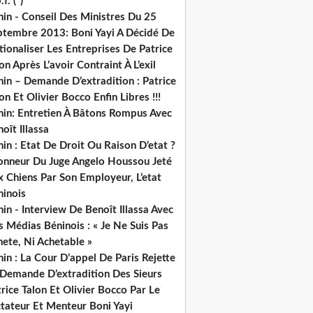
.f. (*)
in - Conseil Des Ministres Du 25
ptembre 2013: Boni Yayi A Décidé De
ionaliser Les Entreprises De Patrice
on Après L’avoir Contraint À L’exil
in – Demande D’extradition : Patrice
on Et Olivier Bocco Enfin Libres !!!
nin: Entretien À Bâtons Rompus Avec
oît Illassa
in : Etat De Droit Ou Raison D’etat ?
honneur Du Juge Angelo Houssou Jeté
 Chiens Par Son Employeur, L’etat
ninois
in - Interview De Benoît Illassa Avec
 Médias Béninois : « Je Ne Suis Pas
ete, Ni Achetable »
in : La Cour D’appel De Paris Rejette
 Demande D’extradition Des Sieurs
rice Talon Et Olivier Bocco Par Le
ctateur Et Menteur Boni Yayi