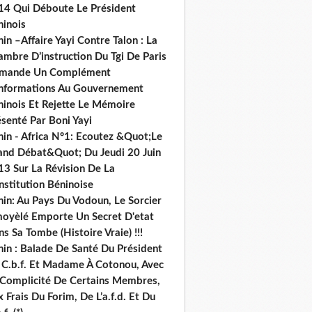
14 Qui Déboute Le Président
ninois
in –Affaire Yayi Contre Talon : La
ambre D’instruction Du Tgi De Paris
mande Un Complément
informations Au Gouvernement
ninois Et Rejette Le Mémoire
senté Par Boni Yayi
nin - Africa N°1: Ecoutez &Quot;Le
and Débat&Quot; Du Jeudi 20 Juin
13 Sur La Révision De La
nstitution Béninoise
nin: Au Pays Du Vodoun, Le Sorcier
oyèlé Emporte Un Secret D'etat
s Sa Tombe (Histoire Vraie) !!!
nin : Balade De Santé Du Président
 C.b.f. Et Madame À Cotonou, Avec
 Complicité De Certains Membres,
 Frais Du Forim, De L’a.f.d. Et Du