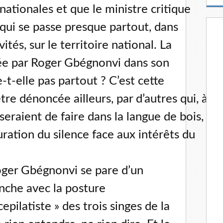
m
ationales et que le ministre critique
a
i
qui se passe presque partout, dans
l
ités, sur le territoire national. La
ée par Roger Gbégnonvi dans son
-t-elle pas partout ? C’est cette
tre dénoncée ailleurs, par d’autres qui, à
seraient de faire dans la langue de bois,
uration du silence face aux intérêts du
Roger Gbégnonvi se pare d’un
anche avec la posture
pilatiste » des trois singes de la