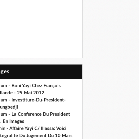
Pages
um - Boni Yayi Chez François
llande - 29 Mai 2012
bum - Investiture-Du-President-
ungbedji
bum - La Conference Du President
h. En Images
in - Affaire Yayi C/ Illassa: Voici
intégralité Du Jugement Du 10 Mars