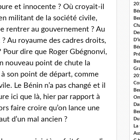
20
ure et innocente ? Où croyait-il
Bé
ien militant de la société civile,
Ben
Ch
 de rentrer au gouvernement ? Au
De
 ? Au royaume des cadres droits,
D’
Bé
 ? Pour dire que Roger Gbégnonvi,
Pré
Be
on nouveau point de chute la
Gr
ée à son point de départ, comme
20
Co
ile. Le Bénin n’a pas changé et il
Be
re ici que là, hier par rapport à
Om
Dan
ors faire croire qu’on lance une
Be
saut d’un mal ancien ?
Du
La
Aux