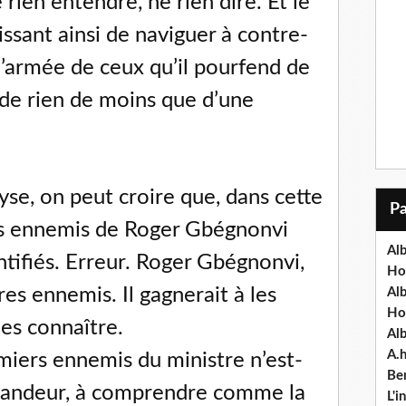
e rien entendre, ne rien dire. Et le
issant ainsi de naviguer à contre-
 l’armée de ceux qu’il pourfend de
it de rien de moins que d’une
yse, on peut croire que, dans cette
les ennemis de Roger Gbégnonvi
Alb
tifiés. Erreur. Roger Gbégnonvi,
Ho
res ennemis. Il gagnerait à les
Al
Ho
 les connaître.
Al
A.
miers ennemis du ministre n’est-
Ben
 candeur, à comprendre comme la
L'