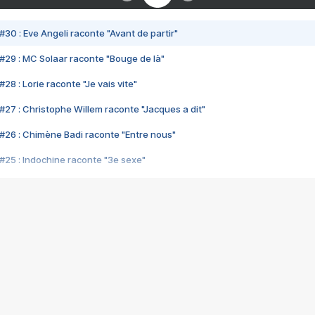
#30 : Eve Angeli raconte "Avant de partir"
#29 : MC Solaar raconte "Bouge de là"
28 : Lorie raconte "Je vais vite"
#27 : Christophe Willem raconte "Jacques a dit"
#26 : Chimène Badi raconte "Entre nous"
#25 : Indochine raconte "3e sexe"
#24 : Zaho raconte "C'est chelou"
#23 : Patrick Bruel raconte "Au café des délices"
#22 : Kyo raconte "Le chemin"
#21 : Nolwenn Leroy raconte "Cassé"
#20 : Patrick Hernandez raconte "Born to be alive"
#19 : Lorie raconte "Près de moi"