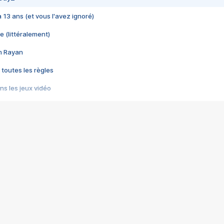
 a 13 ans (et vous l'avez ignoré)
e (littéralement)
im Rayan
 toutes les règles
s les jeux vidéo
us choquant de Rockstar ? - Le scandale BULLY
e plus moche de Steam
du RÊVE tourne au CAUCHEMAR
pendant 8 heures
it… à tort
umiliés par un jeu vidéo
ire - Final Fantasy 8