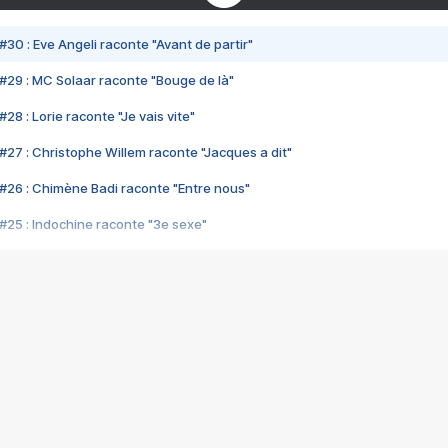
#30 : Eve Angeli raconte "Avant de partir"
#29 : MC Solaar raconte "Bouge de là"
28 : Lorie raconte "Je vais vite"
#27 : Christophe Willem raconte "Jacques a dit"
#26 : Chimène Badi raconte "Entre nous"
#25 : Indochine raconte "3e sexe"
#24 : Zaho raconte "C'est chelou"
#23 : Patrick Bruel raconte "Au café des délices"
#22 : Kyo raconte "Le chemin"
#21 : Nolwenn Leroy raconte "Cassé"
#20 : Patrick Hernandez raconte "Born to be alive"
#19 : Lorie raconte "Près de moi"