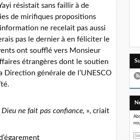
i résistait sans faillir à de
ies de mirifiques propositions
e information ne recelait pas aussi
rais pas le dernier à en féliciter le
 vents ont soufflé vers Monsieur
faires étrangères dont le soutien
S
la Direction générale de l’UNESCO
té.
 Dieu ne fait pas confiance,
», criait
Abo
nou
E
s d’égarement