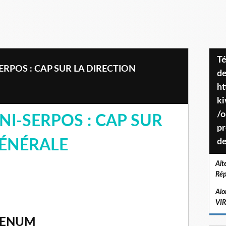
Téléchargez le projet de société
ERPOS : CAP SUR LA DIRECTION
de
ht
k
/o
NI-SERPOS : CAP SUR
pr
GÉNÉRALE
de
Alt
Rép
Alo
VI
QUENUM