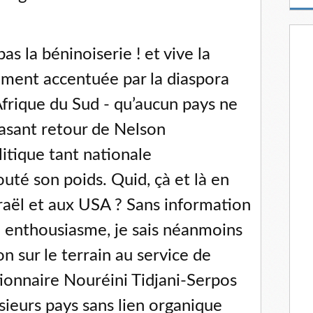
m
a
i
l
s la béninoiserie ! et vive la
rement accentuée par la diaspora
Afrique du Sud - qu’aucun pays ne
rasant retour de Nelson
itique tant nationale
outé son poids. Quid, çà et là en
sraël et aux USA ? Sans information
 enthousiasme, je sais néanmoins
n sur le terrain au service de
ionnaire Nouréini Tidjani-Serpos
usieurs pays sans lien organique