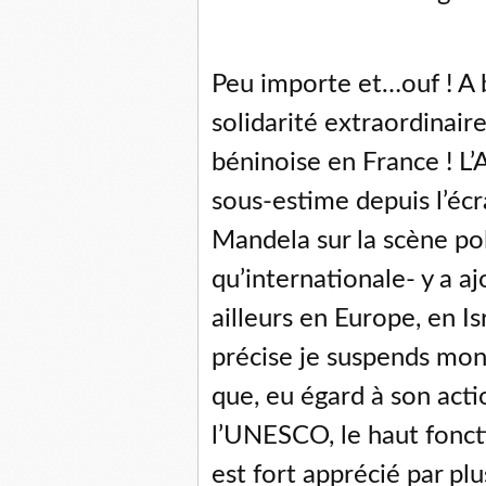
Peu importe et…ouf ! A ba
solidarité extraordinai
béninoise en France ! L’
sous-estime depuis l’éc
Mandela sur la scène pol
qu’internationale- y a aj
ailleurs en Europe, en I
précise je suspends mon
que, eu égard à son actio
l’UNESCO, le haut fonct
est fort apprécié par pl