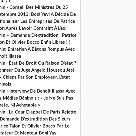
.f. (*)
in - Conseil Des Ministres Du 25
ptembre 2013: Boni Yayi A Décidé De
ionaliser Les Entreprises De Patrice
on Après L’avoir Contraint À L’exil
in – Demande D’extradition : Patrice
on Et Olivier Bocco Enfin Libres !!!
nin: Entretien À Bâtons Rompus Avec
oît Illassa
in : Etat De Droit Ou Raison D’etat ?
honneur Du Juge Angelo Houssou Jeté
 Chiens Par Son Employeur, L’etat
ninois
in - Interview De Benoît Illassa Avec
 Médias Béninois : « Je Ne Suis Pas
ete, Ni Achetable »
in : La Cour D’appel De Paris Rejette
 Demande D’extradition Des Sieurs
rice Talon Et Olivier Bocco Par Le
ctateur Et Menteur Boni Yayi