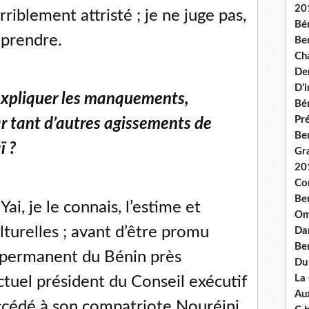
20
riblement attristé ; je ne juge pas,
Bé
mprendre.
Ben
Ch
De
D’
expliquer les manquements,
Bé
Pré
r tant d’autres agissements de
Be
ï ?
Gr
20
Co
Be
ai, je le connais, l’estime et
Om
lturelles ; avant d’être promu
Dan
Be
permanent du Bénin près
Du
La
ctuel président du Conseil exécutif
Aux
uccédé à son compatriote Nouréini