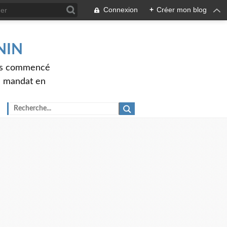
Connexion
+
Créer mon blog
ENIN
ons commencé
nd mandat en