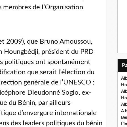
ts membres de l’Organisation
illet 2009), que Bruno Amoussou,
n Houngbédji, président du PRD
ers politiques ont spontanément
dification que serait l’élection du
Alb
Direction générale de l’UNESCO ;
Ho
icéphore Dieudonné Soglo, ex-
Al
Ho
ue du Bénin, par ailleurs
Al
A.
tique d’envergure internationale
Ben
ens des leaders politiques du bénin
L'