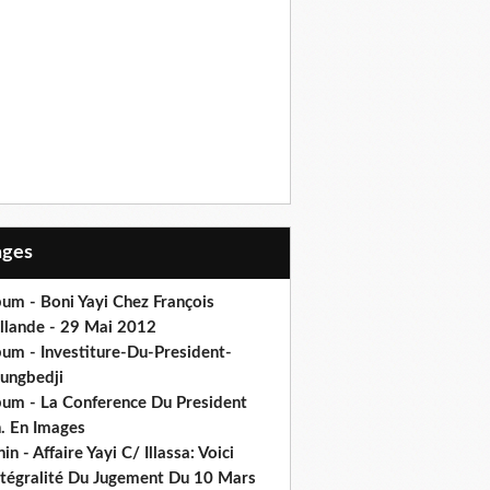
Pages
um - Boni Yayi Chez François
llande - 29 Mai 2012
bum - Investiture-Du-President-
ungbedji
bum - La Conference Du President
h. En Images
in - Affaire Yayi C/ Illassa: Voici
intégralité Du Jugement Du 10 Mars