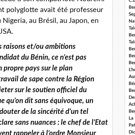
C.b
Ben
ant polyglotte avait été professeur
Se
 Nigeria, au Brésil, au Japon, en
Nat
Tal
USA.
Ben
Tal
 raisons et/ou ambitions
Be
Ben
ndidat du Bénin, ce n’est pas
Ben
 propre pays sur le plan
L’
Aux
 travail de sape contre la Région
Bé
eter sur le soutien officiel du
Ben
Des
ue qu’on dit sans équivoque, un
Ach
 douter de la sincérité d’un tel
Ben
La
éclare sans nuances : le chef de l’Etat
Pat
ivent rappeler à l’ordre Monsieur
Di