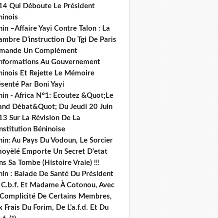
14 Qui Déboute Le Président
ninois
in –Affaire Yayi Contre Talon : La
ambre D’instruction Du Tgi De Paris
mande Un Complément
informations Au Gouvernement
ninois Et Rejette Le Mémoire
senté Par Boni Yayi
nin - Africa N°1: Ecoutez &Quot;Le
and Débat&Quot; Du Jeudi 20 Juin
13 Sur La Révision De La
nstitution Béninoise
nin: Au Pays Du Vodoun, Le Sorcier
oyèlé Emporte Un Secret D'etat
s Sa Tombe (Histoire Vraie) !!!
nin : Balade De Santé Du Président
 C.b.f. Et Madame À Cotonou, Avec
 Complicité De Certains Membres,
 Frais Du Forim, De L’a.f.d. Et Du