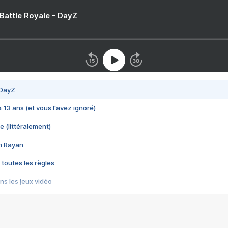
 Battle Royale - DayZ
 DayZ
 a 13 ans (et vous l'avez ignoré)
e (littéralement)
im Rayan
 toutes les règles
s les jeux vidéo
us choquant de Rockstar ? - Le scandale BULLY
e plus moche de Steam