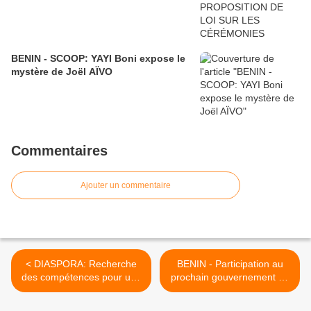
BENIN - SCOOP: YAYI Boni expose le
mystère de Joël AÏVO
Commentaires
Ajouter un commentaire
< DIASPORA: Recherche
BENIN - Participation au
des compétences pour une
prochain gouvernement du
mission au Bénin, tous frais
Change-menteur: Lazare
payés
Sèhouéto dit non au roi