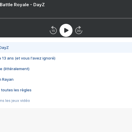
 Battle Royale - DayZ
 DayZ
 a 13 ans (et vous l'avez ignoré)
e (littéralement)
im Rayan
 toutes les règles
s les jeux vidéo
us choquant de Rockstar ? - Le scandale BULLY
e plus moche de Steam