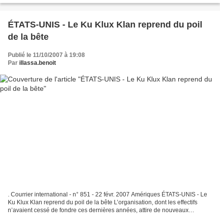
ÉTATS-UNIS - Le Ku Klux Klan reprend du poil
de la bête
Publié le 11/10/2007 à 19:08
Par
illassa.benoit
. Courrier international - n° 851 - 22 févr. 2007 Amériques ÉTATS-UNIS - Le
Ku Klux Klan reprend du poil de la bête L’organisation, dont les effectifs
n’avaient cessé de fondre ces dernières années, attire de nouveaux
membres en axant sa propagande sur...