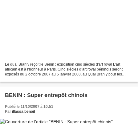
Le quai Branly reçoit le Bénin : exposition cinq siècles d'art royal L’art
africain est à l’honneur à Paris. Cinq siècles d’art royal béninois seront
exposés du 2 octobre 2007 au 6 janvier 2008, au Quai Branly pour les
amoureux de l’art en général et...
BENIN : Super entrepôt chinois
Publié le 11/10/2007 à 10:51
Par
illassa.benoit