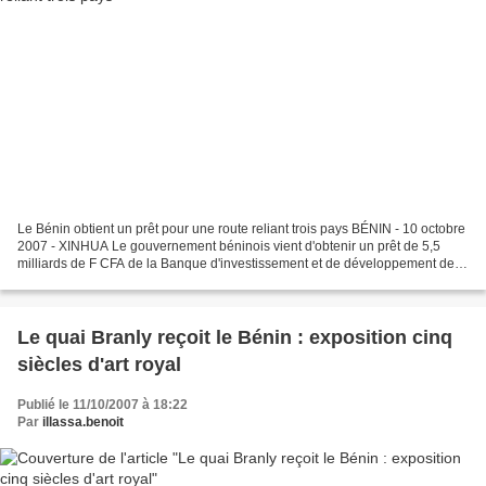
Le Bénin obtient un prêt pour une route reliant trois pays BÉNIN - 10 octobre
2007 - XINHUA Le gouvernement béninois vient d'obtenir un prêt de 5,5
milliards de F CFA de la Banque d'investissement et de développement de la
Communauté économique des Etats...
Le quai Branly reçoit le Bénin : exposition cinq
siècles d'art royal
Publié le 11/10/2007 à 18:22
Par
illassa.benoit