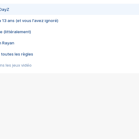
 DayZ
 a 13 ans (et vous l'avez ignoré)
e (littéralement)
im Rayan
 toutes les règles
s les jeux vidéo
us choquant de Rockstar ? - Le scandale BULLY
e plus moche de Steam
du RÊVE tourne au CAUCHEMAR
pendant 8 heures
it… à tort
umiliés par un jeu vidéo